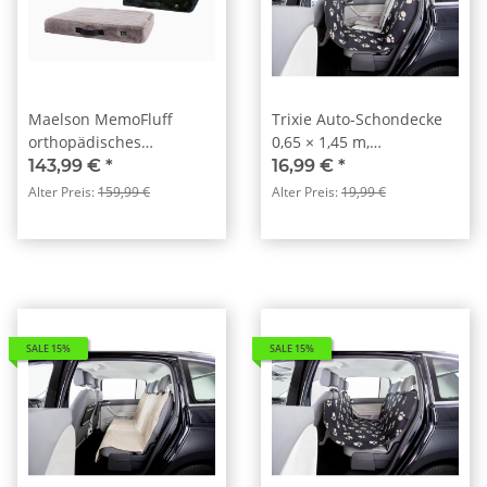
Maelson MemoFluff
Trixie Auto-Schondecke
orthopädisches
0,65 × 1,45 m,
Hundebett
schwarz/beige
143,99 €
*
16,99 €
*
Alter Preis:
159,99 €
Alter Preis:
19,99 €
SALE 15%
SALE 15%