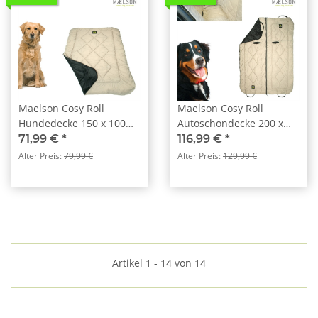
Maelson Cosy Roll
Maelson Cosy Roll
Hundedecke 150 x 100
Autoschondecke 200 x
cm
150 cm
71,99 €
*
116,99 €
*
Alter Preis:
79,99 €
Alter Preis:
129,99 €
Artikel 1 - 14 von 14