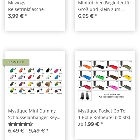
Mewogs
Minitütchen Begleiter für
Reisetrinkflasche
Groß und Klein zum
Verschenken oder
3,99 €
*
6,95 €
*
Befüllen mit Leckerlies
BESTSELLER
Mystique Mini Dummy
Mystique Pocket Go Toi +
Schlüsselanhänger Key
1 Rolle Kotbeutel (20 Stk)
Case
ab
1,99 €
*
6,49 € -
9,49 €
*