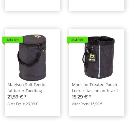
SALE 10%
SALE 10%
Maelson Soft Feedo
Maelson Treatee Pouch
faltbarer Foodbag
Leckerlitasche anthrazit
21,59 €
*
15,29 €
*
Alter Preis:
23,99 €
Alter Preis:
16,99 €