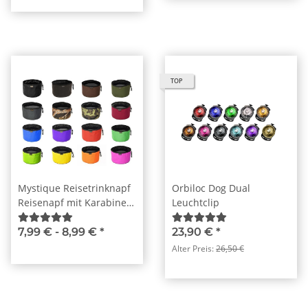
TOP
Mystique Reisetrinknapf
Orbiloc Dog Dual
Reisenapf mit Karabiner
Leuchtclip
faltbar Faltnapf 2,0l
7,99 € -
8,99 €
*
23,90 €
*
Alter Preis:
26,50 €