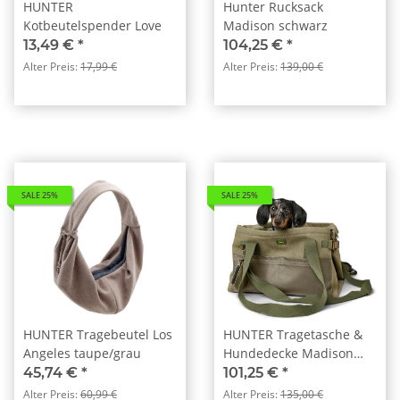
HUNTER
Hunter Rucksack
Kotbeutelspender Love
Madison schwarz
13,49 €
*
104,25 €
*
Alter Preis:
17,99 €
Alter Preis:
139,00 €
SALE 25%
SALE 25%
HUNTER Tragebeutel Los
HUNTER Tragetasche &
Angeles taupe/grau
Hundedecke Madison
khaki
45,74 €
*
101,25 €
*
Alter Preis:
60,99 €
Alter Preis:
135,00 €