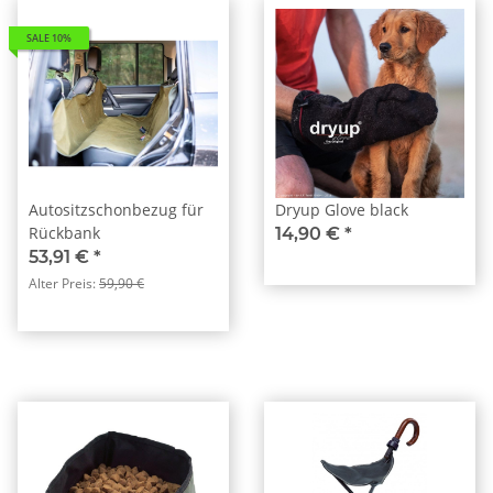
SALE 10%
Autositzschonbezug für
Dryup Glove black
Rückbank
14,90 €
*
53,91 €
*
Alter Preis:
59,90 €