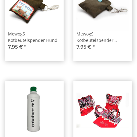
MewogS
MewogS
Kotbeutelspender Hund
Kotbeutelspender
türkisblau
7,95 €
*
7,95 €
*