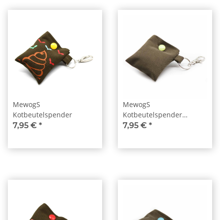
MewogS
MewogS
Kotbeutelspender
Kotbeutelspender
apfelgrün
7,95 €
*
7,95 €
*