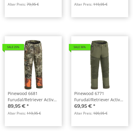
Alter Preis:
79,95 €
Alter Preis:
119,95 €
SALE 25%
SALE 36%
Pinewood 6681
Pinewood 6771
Furudal/Retriever Active
Furudal/Retriever Active
Camou Kids Hose
Kinderhose Moosgrün
89,95 €
*
69,95 €
*
Strata/Strata Blaze (910)
(722)
Alter Preis:
119,95 €
Alter Preis:
109,95 €