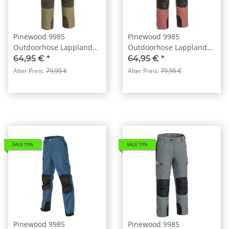
Pinewood 9985
Pinewood 9985
Outdoorhose Lappland
Outdoorhose Lappland
Kids Olive/Moosgrün
Kids Rost Rosa/Schwarz
64,95 €
*
64,95 €
*
(734)
(801)
Alter Preis:
79,95 €
Alter Preis:
79,95 €
SALE 19%
SALE 19%
Pinewood 9985
Pinewood 9985