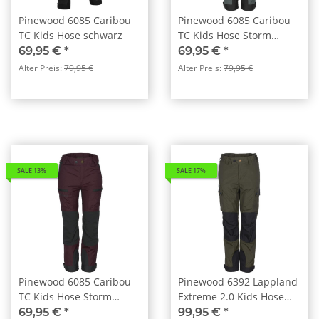
Pinewood 6085 Caribou
Pinewood 6085 Caribou
TC Kids Hose schwarz
TC Kids Hose Storm
Blue/D.Anthracite (365)
69,95 €
*
69,95 €
*
Alter Preis:
79,95 €
Alter Preis:
79,95 €
SALE 13%
SALE 17%
Pinewood 6085 Caribou
Pinewood 6392 Lappland
TC Kids Hose Storm
Extreme 2.0 Kids Hose
Plum/D.Anthracite (582)
Moosgrün/ Schwarz (153)
69,95 €
*
99,95 €
*