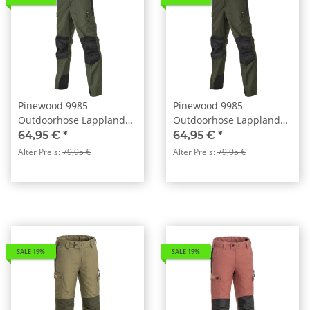
Pinewood 9985
Pinewood 9985
Outdoorhose Lappland
Outdoorhose Lappland
Kids Midgreen/Schwarz
Kids Moosgrün / Schwarz
64,95 €
*
64,95 €
*
(138)
(153)
Alter Preis:
79,95 €
Alter Preis:
79,95 €
SALE 19%
SALE 19%