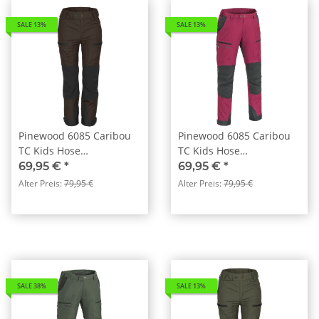
SALE 13%
SALE 13%
Pinewood 6085 Caribou
Pinewood 6085 Caribou
TC Kids Hose
TC Kids Hose
D.Brown/Black (212)
Fuchsia(544)
69,95 €
*
69,95 €
*
Alter Preis:
79,95 €
Alter Preis:
79,95 €
SALE 38%
SALE 13%