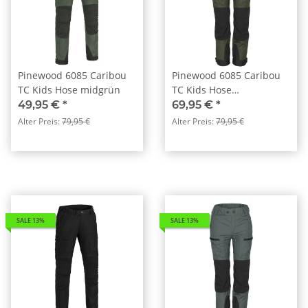
Pinewood 6085 Caribou
Pinewood 6085 Caribou
TC Kids Hose midgrün
TC Kids Hose
Mossgreen/Black (153)
49,95 €
*
69,95 €
*
Alter Preis:
79,95 €
Alter Preis:
79,95 €
SALE 13%
SALE 13%