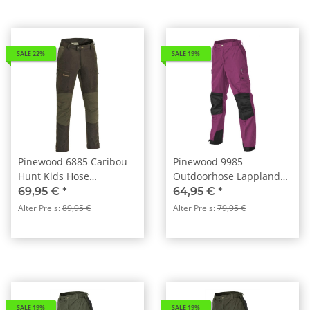
SALE 22%
SALE 19%
Pinewood 6885 Caribou
Pinewood 9985
Hunt Kids Hose
Outdoorhose Lappland
Wildlederbraun(244)
Kids Fuchsia/Schwarz
69,95 €
*
64,95 €
*
(527)
Alter Preis:
89,95 €
Alter Preis:
79,95 €
SALE 19%
SALE 19%