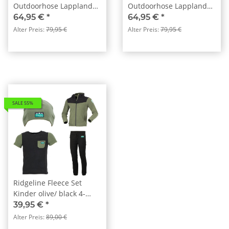
Outdoorhose Lappland
Outdoorhose Lappland
Kids Stahlblau/Schwarz
Kids Sturmblau/Schwarz
64,95 €
*
64,95 €
*
(321)
(372)
Alter Preis:
79,95 €
Alter Preis:
79,95 €
SALE 55%
Ridgeline Fleece Set
Kinder olive/ black 4-
teilig
39,95 €
*
Alter Preis:
89,00 €