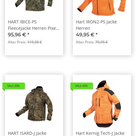
HART IBICE-PS
Hart IRON2-PS Jacke
Fleecejacke Herren Pixel
Herren
Forest
95,96 €
*
49,95 €
*
Alter Preis:
119,95 €
Alter Preis:
79,95 €
SALE 20%
SALE 20%
HART ISARD-J Jacke
Hart Kernig Tech-J Jacke