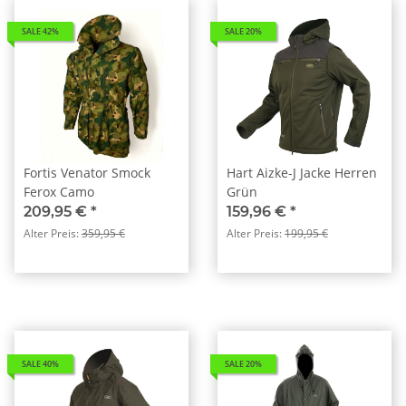
SALE 42%
SALE 20%
Fortis Venator Smock
Hart Aizke-J Jacke Herren
Ferox Camo
Grün
209,95 €
*
159,96 €
*
Alter Preis:
359,95 €
Alter Preis:
199,95 €
SALE 40%
SALE 20%