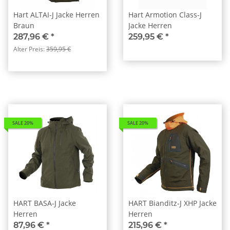
Hart ALTAI-J Jacke Herren
Hart Armotion Class-J
Braun
Jacke Herren
287,96 €
*
259,95 €
*
Alter Preis:
359,95 €
SALE 20%
SALE 20%
HART BASA-J Jacke
HART Bianditz-J XHP Jacke
Herren
Herren
87,96 €
*
215,96 €
*