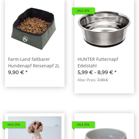
SALE 25%
Farm-Land faltbarer
HUNTER Futternapf
Hundenapf Reisenapf 2L
Edelstahl
9,90 €
*
5,99 € -
8,99 €
*
Alter Preis:
7,99 €
SALE 25%
SALE 25%