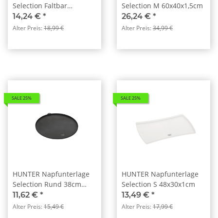
Selection Faltbar
Selection M 60x40x1,5cm
50x30cm anthrazit
14,24 €
*
26,24 €
*
Alter Preis:
18,99 €
Alter Preis:
34,99 €
SALE 25%
SALE 25%
HUNTER Napfunterlage
HUNTER Napfunterlage
Selection Rund 38cm
Selection S 48x30x1cm
anthrazit
11,62 €
*
13,49 €
*
Alter Preis:
15,49 €
Alter Preis:
17,99 €