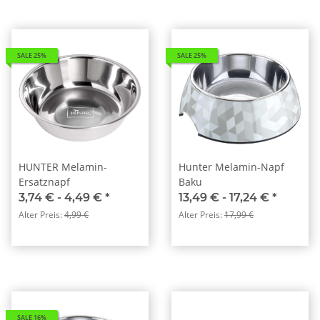
SALE 25%
SALE 25%
HUNTER Melamin-
Hunter Melamin-Napf
Ersatznapf
Baku
3,74 € -
4,49 €
*
13,49 € -
17,24 €
*
Alter Preis:
4,99 €
Alter Preis:
17,99 €
SALE 16%