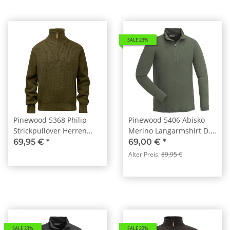
SALE 23%
Pinewood 5368 Philip
Pinewood 5406 Abisko
Strickpullover Herren
Merino Langarmshirt D.
Olive Green (770)
Moosgrün (733)
69,95 €
*
69,00 €
*
Alter Preis:
89,95 €
SALE 23%
SALE 22%