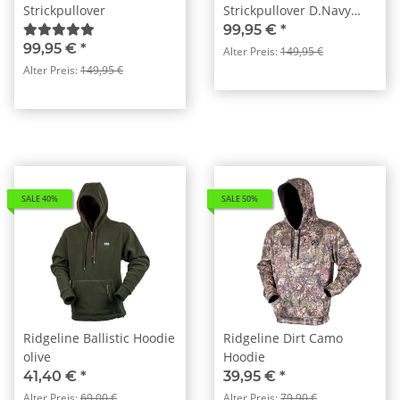
Strickpullover
Strickpullover D.Navy
Melange (378)
99,95 €
*
99,95 €
*
Alter Preis:
149,95 €
Alter Preis:
149,95 €
SALE 40%
SALE 50%
Ridgeline Ballistic Hoodie
Ridgeline Dirt Camo
olive
Hoodie
41,40 €
*
39,95 €
*
Alter Preis:
69,00 €
Alter Preis:
79,90 €