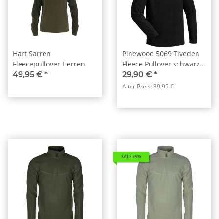
Hart Sarren
Pinewood 5069 Tiveden
Fleecepullover Herren
Fleece Pullover schwarz
(400)
49,95 €
*
29,90 €
*
Alter Preis:
39,95 €
SALE 25%