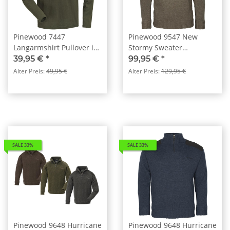
Pinewood 7447
Pinewood 9547 New
Langarmshirt Pullover im
Stormy Sweater
Doppel-Pack
Strickpullover Herren
39,95 €
*
99,95 €
*
Brown Melange (207)
Alter Preis:
49,95 €
Alter Preis:
129,95 €
SALE 33%
SALE 33%
Pinewood 9648 Hurricane
Pinewood 9648 Hurricane