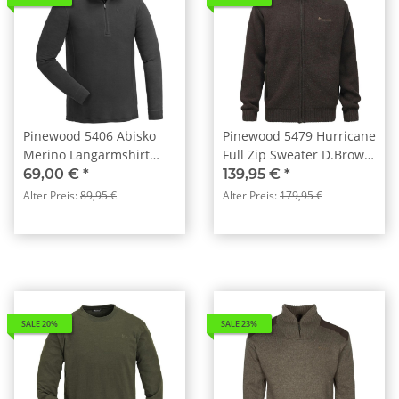
Pinewood 5406 Abisko
Pinewood 5479 Hurricane
Merino Langarmshirt
Full Zip Sweater D.Brown
Rauchschwarz (437)
Melange (235)
69,00 €
*
139,95 €
*
Alter Preis:
89,95 €
Alter Preis:
179,95 €
SALE 20%
SALE 23%