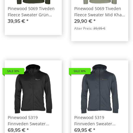
Pinewood 5069 Tiveden
Pinewood 5069 Tiveden
Fleece Sweater Grün
Fleece Sweater Mid Khaki
(100)
(248)
39,95 €
*
29,90 €
*
Alter Preis:
39,95 €
SALE 30%
SALE 30%
Pinewood 5319
Pinewood 5319
Finnveden Sweater
Finnveden Sweater
Herren Black (400)
Herren D.Storm Blue
69,95 €
*
69,95 €
*