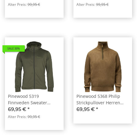
(366)
Alter Preis:
99,95 €
Alter Preis:
99,95 €
SALE 30%
Pinewood 5319
Pinewood 5368 Philip
Finnveden Sweater
Strickpullover Herren
Herren Olive (107)
D.Sandstone (277)
69,95 €
*
69,95 €
*
Alter Preis:
99,95 €