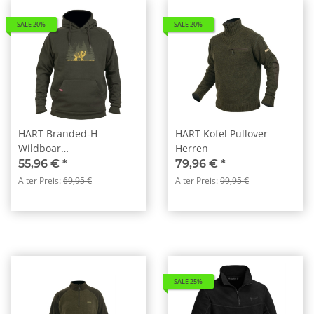
SALE 20%
SALE 20%
HART Branded-H
HART Kofel Pullover
Wildboar
Herren
Kapuzenpullover
55,96 €
*
79,96 €
*
Alter Preis:
69,95 €
Alter Preis:
99,95 €
SALE 25%