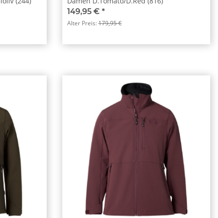
oliv (244)
Damen D.Tomato/D.Red (816)
149,95 €
*
Alter Preis:
179,95 €