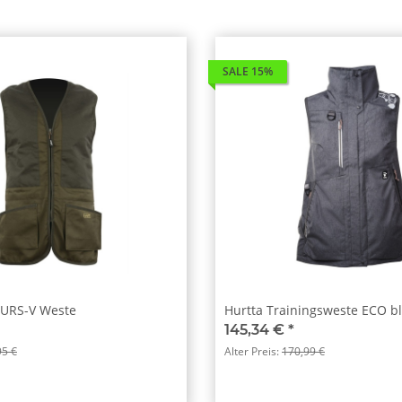
SALE 15%
URS-V Weste
Hurtta Trainingsweste ECO b
145,34 €
*
95 €
Alter Preis:
170,99 €