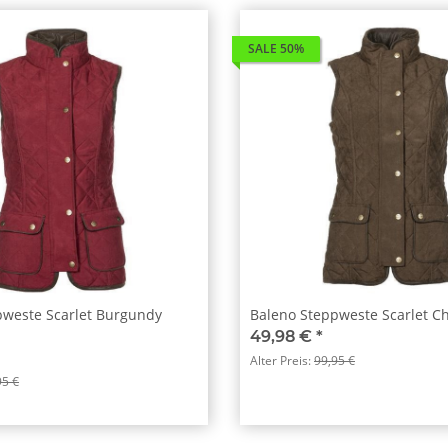
SALE 50%
pweste Scarlet Burgundy
Baleno Steppweste Scarlet C
49,98 €
*
Alter Preis:
99,95 €
95 €