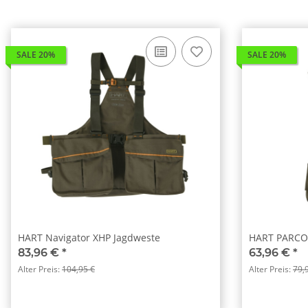
SALE 20%
SALE 20%
HART Navigator XHP Jagdweste
HART PARCO
83,96 €
*
63,96 €
*
Alter Preis:
104,95 €
Alter Preis:
79,