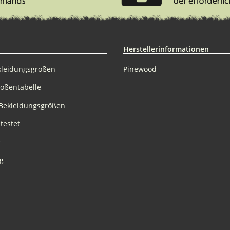
Herstellerinformationen
kleidungsgrößen
Pinewood
rößentabelle
Bekleidungsgrößen
testet
r
g