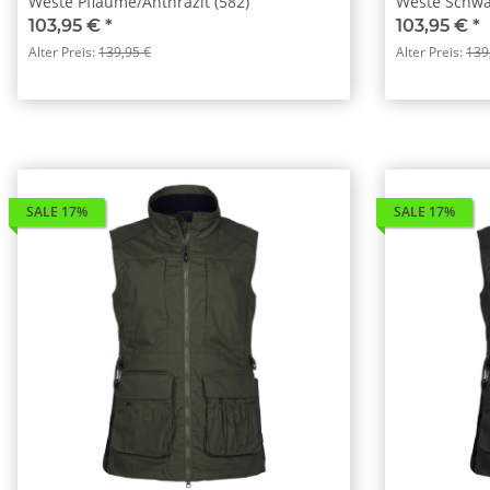
Weste Pflaume/Anthrazit (582)
Weste Schwar
103,95 €
*
103,95 €
*
Alter Preis:
139,95 €
Alter Preis:
139
SALE 17%
SALE 17%