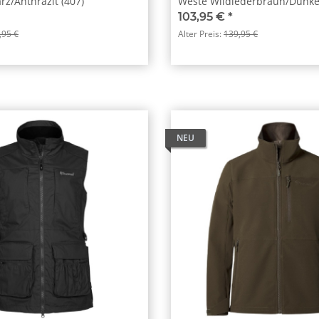
z/Anthrazit (407)
Weste Wildlederbraun/Dunkel
103,95 €
*
,95 €
Alter Preis:
139,95 €
NEU