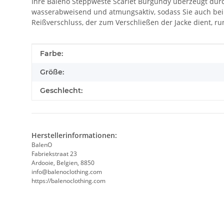
Ihre Baleno Steppweste Scarlet Burgundy überzeugt durch 
wasserabweisend und atmungsaktiv, sodass Sie auch be
Reißverschluss, der zum Verschließen der Jacke dient, r
Produkteigenschaft
Wert
Farbe:
Größe:
Geschlecht:
Herstellerinformationen:
BalenO
Fabriekstraat 23
Ardooie, Belgien, 8850
info@balenoclothing.com
https://balenoclothing.com