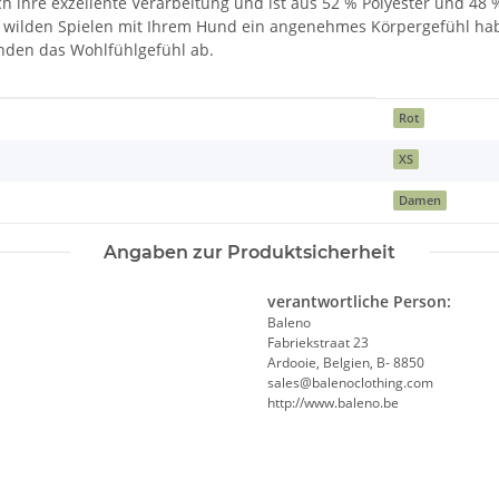
ihre exzellente Verarbeitung und ist aus 52 % Polyester und 48 % 
i wilden Spielen mit Ihrem Hund ein angenehmes Körpergefühl ha
unden das Wohlfühlgefühl ab.
Rot
XS
Damen
Angaben zur Produktsicherheit
verantwortliche Person:
Baleno
Fabriekstraat 23
Ardooie, Belgien, B- 8850
sales@balenoclothing.com
http://www.baleno.be