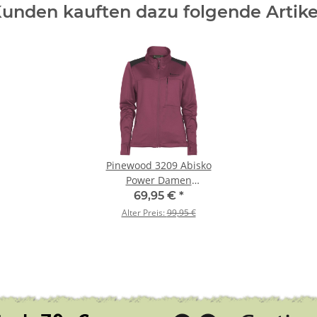
unden kauften dazu folgende Artike
Pinewood 3209 Abisko
Power Damen
Fleecejacke Pink (507)
69,95 €
*
XS
Alter Preis:
99,95 €