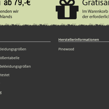
Herstellerinformationen
kleidungsgrößen
Pinewood
rößentabelle
Bekleidungsgrößen
testet
r
g