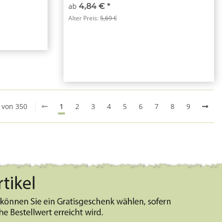
ab
4,84 €
*
Alter Preis:
5,69 €
0 von 350
1
2
3
4
5
6
7
8
9