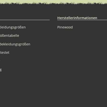
Herstellerinformationen
kleidungsgrößen
Pinewood
rößentabelle
Bekleidungsgrößen
testet
r
g