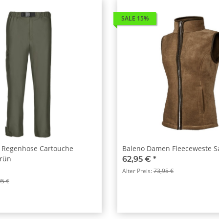
SALE 15%
 Regenhose Cartouche
Baleno Damen Fleeceweste Sa
grün
62,95 €
*
Alter Preis:
73,95 €
95 €