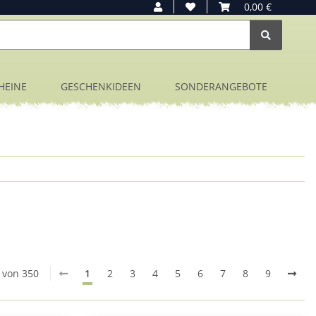
0,00 €
HEINE
GESCHENKIDEEN
SONDERANGEBOTE
0 von 350
1
2
3
4
5
6
7
8
9