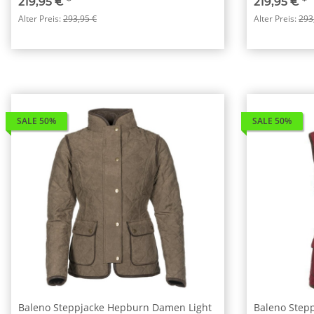
219,95 €
*
219,95 €
*
Alter Preis:
293,95 €
Alter Preis:
293
SALE 50%
SALE 50%
Baleno Steppjacke Hepburn Damen Light
Baleno Step