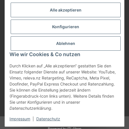
Service
Alle akzeptieren
Herstellerinformationen
Konfigurieren
Zahlungsmöglichkeiten
Ablehnen
Wie wir Cookies & Co nutzen
Durch Klicken auf „Alle akzeptieren“ gestatten Sie den
Einsatz folgender Dienste auf unserer Website: YouTube,
Vimeo, releva.nz Retargeting, ReCaptcha, Meta Pixel,
Doofinder, PayPal Express Checkout und Ratenzahlung.
Sie können die Einstellung jederzeit ändern
(Fingerabdruck-Icon links unten). Weitere Details finden
Sie unter
Konfigurieren
und in unserer
Datenschutzerklärung
.
* Alle Preise inkl. gesetzlicher USt., zzgl.
Versand
Impressum
|
Datenschutz
© Marios Dogshop by Hickethier GmbH
Powered by
JTL-Shop