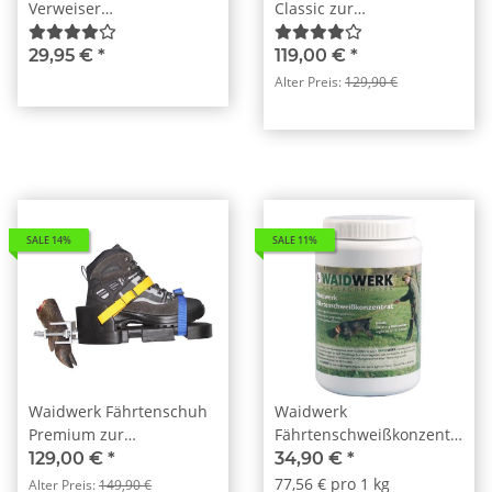
Verweiser
Classic zur
Bringselverweiser
Jagdhundeausbildung
29,95 €
*
119,00 €
*
Alter Preis:
129,90 €
SALE 14%
SALE 11%
Waidwerk Fährtenschuh
Waidwerk
Premium zur
Fährtenschweißkonzentrat
Jagdhundeausbildung
450g
129,00 €
*
34,90 €
*
77,56 € pro 1 kg
Alter Preis:
149,90 €