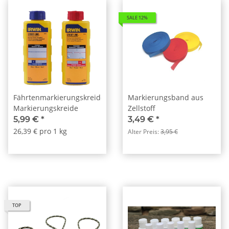
SALE 12%
Fährtenmarkierungskreide
Markierungsband aus
Markierungskreide
Zellstoff
5,99 €
*
3,49 €
*
26,39 € pro 1 kg
Alter Preis:
3,95 €
TOP