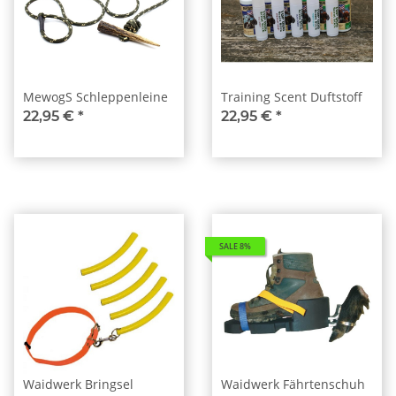
MewogS Schleppenleine
Training Scent Duftstoff
22,95 €
*
22,95 €
*
SALE 8%
Waidwerk Bringsel
Waidwerk Fährtenschuh