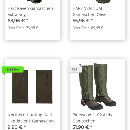
Hart Raven Gamaschen
HART VENTIUM
extralang
Gamaschen Olive
63,96 €
*
55,96 €
*
Alter Preis:
79,95 €
Alter Preis:
69,95 €
SALE 60%
TOP
Northern Hunting Kalli
Pinewood 1102 Activ
Handgelenk Gamaschen
Gamaschen
Moosgrün(135)
9,90 €
*
31,90 €
*