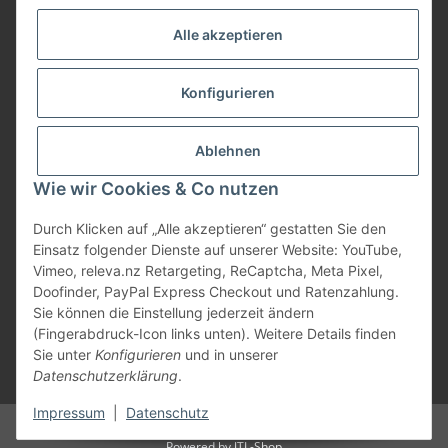
Service
Alle akzeptieren
Herstellerinformationen
Konfigurieren
Zahlungsmöglichkeiten
Ablehnen
Wie wir Cookies & Co nutzen
Durch Klicken auf „Alle akzeptieren“ gestatten Sie den
Einsatz folgender Dienste auf unserer Website: YouTube,
Vimeo, releva.nz Retargeting, ReCaptcha, Meta Pixel,
Doofinder, PayPal Express Checkout und Ratenzahlung.
Sie können die Einstellung jederzeit ändern
(Fingerabdruck-Icon links unten). Weitere Details finden
Sie unter
Konfigurieren
und in unserer
Datenschutzerklärung
.
* Alle Preise inkl. gesetzlicher USt., zzgl.
Versand
Impressum
|
Datenschutz
© Marios Dogshop by Hickethier GmbH
Powered by
JTL-Shop