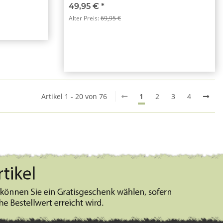
49,95 €
*
Alter Preis:
69,95 €
Artikel 1 - 20 von 76
1
2
3
4