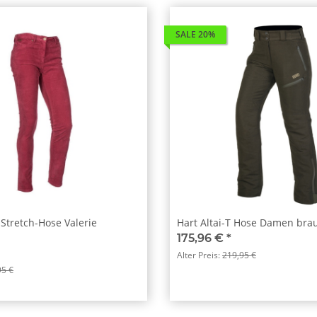
SALE 20%
Stretch-Hose Valerie
Hart Altai-T Hose Damen bra
175,96 €
*
Alter Preis:
219,95 €
95 €