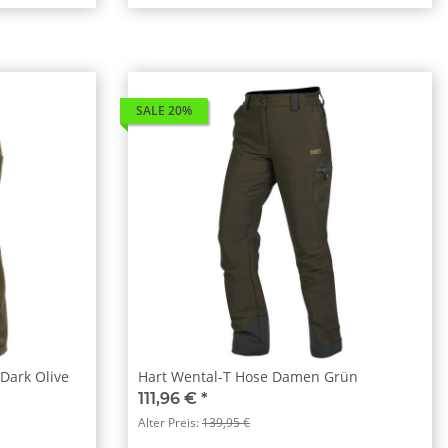
SALE 20%
Dark Olive
Hart Wental-T Hose Damen Grün
111,96 €
*
Alter Preis:
139,95 €