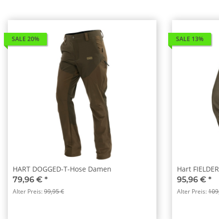
SALE 20%
SALE 13%
HART DOGGED-T-Hose Damen
Hart FIELDE
79,96 €
*
95,96 €
*
Alter Preis:
99,95 €
Alter Preis:
109