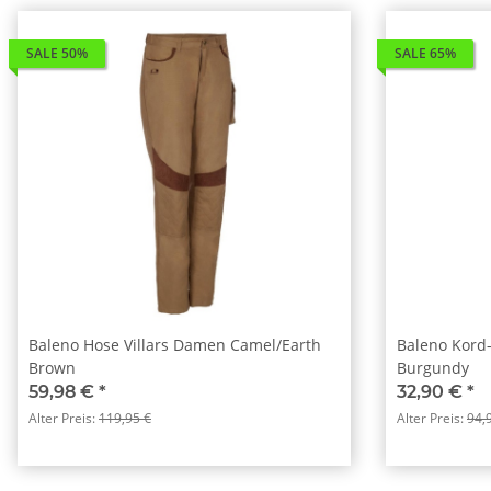
SALE 50%
SALE 65%
Baleno Hose Villars Damen Camel/Earth
Baleno Kord-
Brown
Burgundy
59,98 €
*
32,90 €
*
Alter Preis:
119,95 €
Alter Preis:
94,