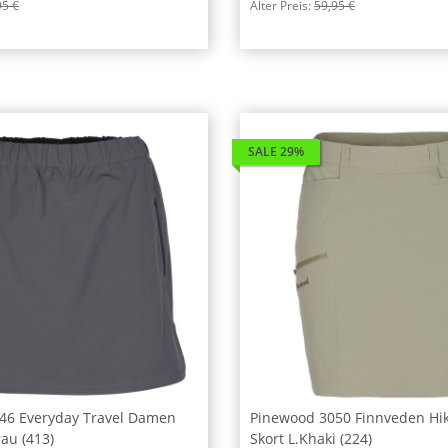
95 €
Alter Preis:
59,95 €
SALE 29%
46 Everyday Travel Damen
Pinewood 3050 Finnveden Hi
au (413)
Skort L.Khaki (224)