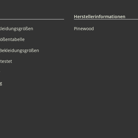
Herstellerinformationen
kleidungsgrößen
Pinewood
rößentabelle
Bekleidungsgrößen
testet
r
g