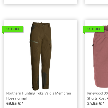
SALE 60%
SALE 58%
Northern Hunting Toka Valdis Membran
Pinewood 30
Hose normal
Shorts Rost 
69,95 €
*
24,95 €
*