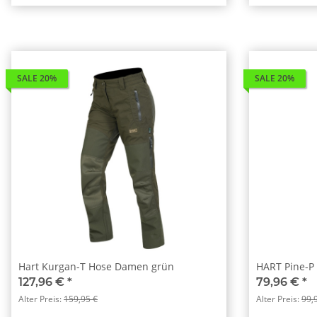
SALE 20%
SALE 20%
Hart Kurgan-T Hose Damen grün
HART Pine-P
127,96 €
*
79,96 €
*
Alter Preis:
159,95 €
Alter Preis:
99,