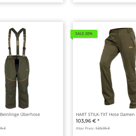
SALE 20%
 Beinlinge Überhose
HART STILK-TXT Hose Damen 
103,96 €
*
95 €
Alter Preis:
129,95 €