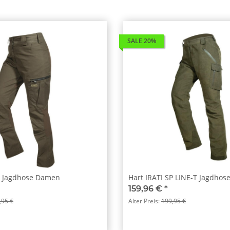
SALE 20%
R Jagdhose Damen
Hart IRATI SP LINE-T Jagdho
159,96 €
*
,95 €
Alter Preis:
199,95 €