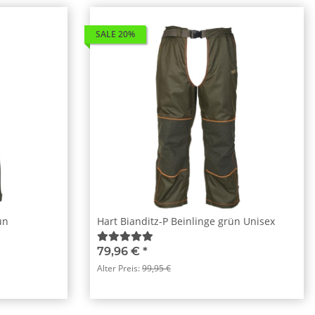
SALE 20%
un
Hart Bianditz-P Beinlinge grün Unisex
79,96 €
*
Alter Preis:
99,95 €