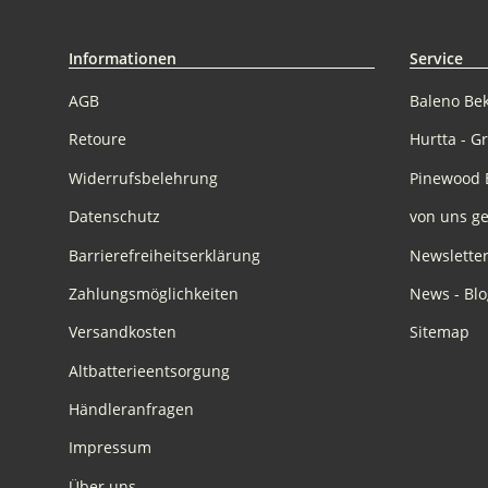
Informationen
Service
AGB
Baleno Be
Retoure
Hurtta - G
Widerrufsbelehrung
Pinewood 
Datenschutz
von uns ge
Barrierefreiheitserklärung
Newslette
Zahlungsmöglichkeiten
News - Blo
Versandkosten
Sitemap
Altbatterieentsorgung
Händleranfragen
Impressum
Über uns