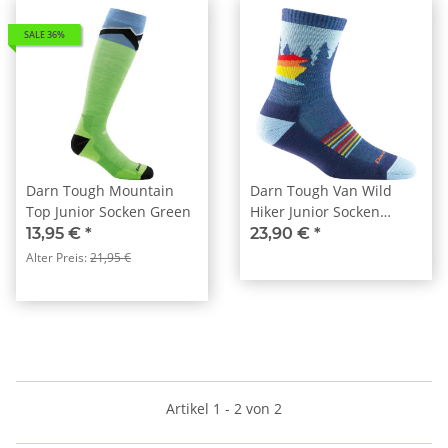
SALE 36%
Darn Tough Mountain
Darn Tough Van Wild
Top Junior Socken Green
Hiker Junior Socken
Denim
13,95 €
*
23,90 €
*
Alter Preis:
21,95 €
Artikel 1 - 2 von 2