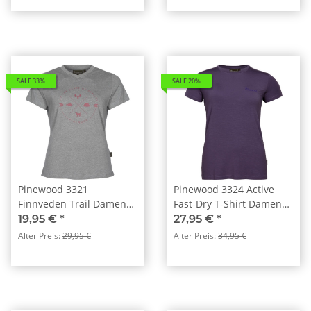
SALE 33%
SALE 20%
Pinewood 3321
Pinewood 3324 Active
Finnveden Trail Damen
Fast-Dry T-Shirt Damen
T-Shirt L.Grey Melange
Lilac (822)
19,95 €
*
27,95 €
*
(454)
Alter Preis:
29,95 €
Alter Preis:
34,95 €