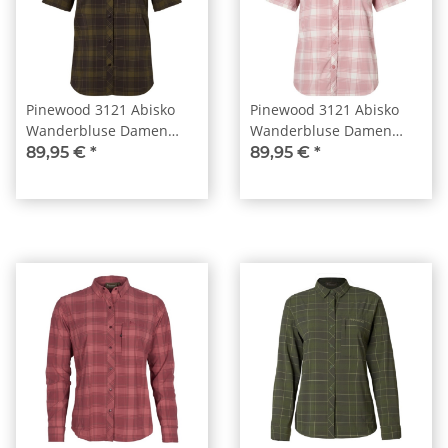
Pinewood 3121 Abisko
Pinewood 3121 Abisko
Wanderbluse Damen
Wanderbluse Damen
Kurzarm
Kurzarm L.Pink/White
89,95 €
*
89,95 €
*
D.Olive/D.Sandstone
(850)
(778)