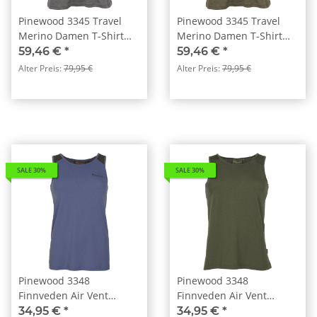
Pinewood 3345 Travel
Pinewood 3345 Travel
Merino Damen T-Shirt
Merino Damen T-Shirt
Grau (404)
Grün (100)
59,46 €
*
59,46 €
*
Alter Preis:
79,95 €
Alter Preis:
79,95 €
SALE 30%
SALE 30%
Pinewood 3348
Pinewood 3348
Finnveden Air Vent
Finnveden Air Vent
Function Damen Tanktop
Function Damen Tanktop
34,95 €
*
34,95 €
*