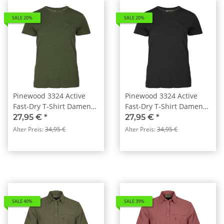
SALE 20%
SALE 20%
Pinewood 3324 Active
Pinewood 3324 Active
Fast-Dry T-Shirt Damen
Fast-Dry T-Shirt Damen
Pine Green (759)
Schwarz (400)
27,95 €
*
27,95 €
*
Alter Preis:
34,95 €
Alter Preis:
34,95 €
SALE 40%
SALE 39%