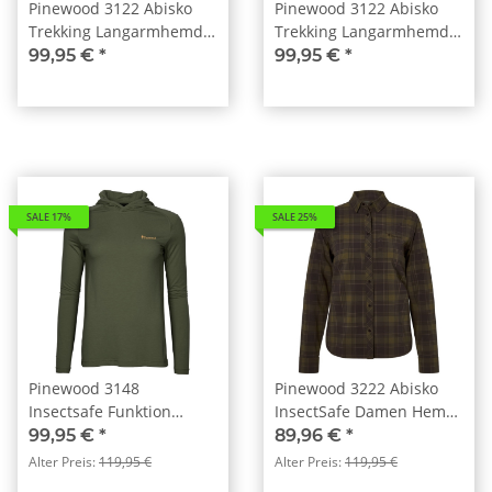
Pinewood 3122 Abisko
Pinewood 3122 Abisko
Trekking Langarmhemd
Trekking Langarmhemd
Damen Lantana Pink
Damen Mossgreen (135)
99,95 €
*
99,95 €
*
(839)
SALE 17%
SALE 25%
Pinewood 3148
Pinewood 3222 Abisko
Insectsafe Funktion
InsectSafe Damen Hemd
Hoodie Damen moosgrün
D.Olive/D.Sandstone
99,95 €
*
89,96 €
*
(135)
(778)
Alter Preis:
119,95 €
Alter Preis:
119,95 €