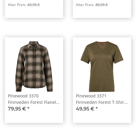
Lavender (554)
Mossgreen (135)
Alter Preis:
49,95 €
Alter Preis:
49,95 €
Pinewood 3370
Pinewood 3371
Finnveden Forest Flanell
Finnveden Forest T-Shirt
Damenbluse
Damen Olive Green (770)
79,95 €
*
49,95 €
*
Olive/D.Green (151)