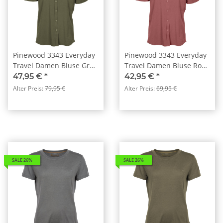
Pinewood 3343 Everyday
Pinewood 3343 Everyday
Travel Damen Bluse Grün
Travel Damen Bluse Rost
(100)
Rosa (593)
47,95 €
*
42,95 €
*
Alter Preis:
79,95 €
Alter Preis:
69,95 €
SALE 26%
SALE 26%