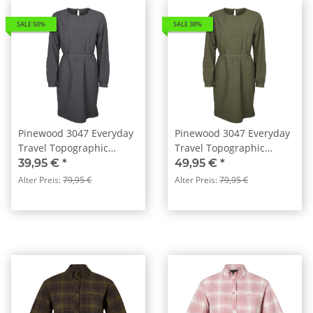
SALE 50%
SALE 38%
Pinewood 3047 Everyday
Pinewood 3047 Everyday
Travel Topographic
Travel Topographic
Damen Kleid Asch Grau
Damen Kleid Grün (100)
39,95 €
*
49,95 €
*
(413)
Alter Preis:
79,95 €
Alter Preis:
79,95 €