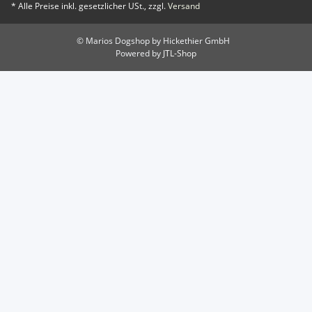
* Alle Preise inkl. gesetzlicher USt., zzgl.
Versand
© Marios Dogshop by Hickethier GmbH
Powered by
JTL-Shop