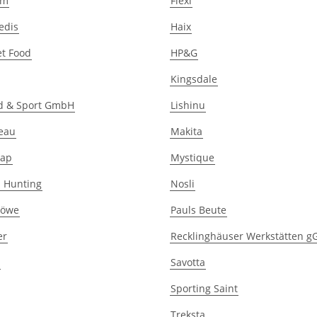
um
Flexi
edis
Haix
t Food
HP&G
Kingsdale
gd & Sport GmbH
Lishinu
eau
Makita
rap
Mystique
 Hunting
Nosli
Löwe
Pauls Beute
er
Recklinghäuser Werkstätten 
Savotta
Sporting Saint
Treksta