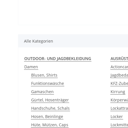
Alle Kategorien
OUTDOOR- UND JAGDBEKLEIDUNG
AUSRÜS
Damen
Actionc
Blusen, Shirts
Jagdbeda
Funktionswäsche
KFZ-Zub
Gamaschen
Kirrung
Gürtel, Hosenträger
Körperw
Handschuhe, Schals
Lockattr
Hosen, Beinlinge
Locker
Hüte, Mützen, Caps
Lockmitt