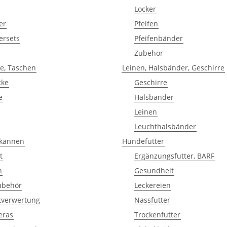
Locker
er
Pfeifen
ersets
Pfeifenbänder
Zubehör
e, Taschen
Leinen, Halsbänder, Geschirre
cke
Geschirre
e
Halsbänder
Leinen
Leuchthalsbänder
kannen
Hundefutter
t
Ergänzungsfutter, BARF
n
Gesundheit
ubehör
Leckereien
tverwertung
Nassfutter
eras
Trockenfutter