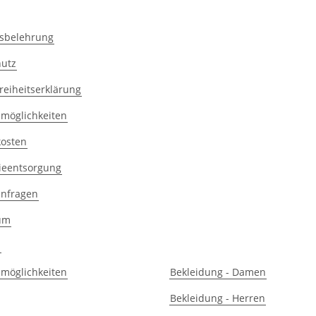
sbelehrung
hutz
reiheitserklärung
möglichkeiten
osten
rieentsorgung
anfragen
um
s
möglichkeiten
Bekleidung - Damen
Bekleidung - Herren