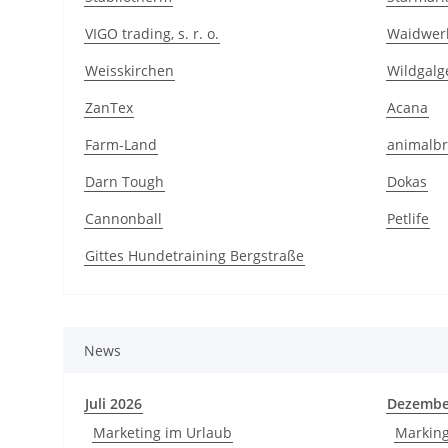
VIGO trading, s. r. o.
Waidwer
Weisskirchen
Wildgalg
ZanTex
Acana
Farm-Land
animalbr
Darn Tough
Dokas
Cannonball
Petlife
Gittes Hundetraining Bergstraße
News
Juli 2026
Dezembe
Marketing im Urlaub
Markin