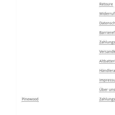
Retoure
Widerruf
Datensc
Barrieref
Zahlungs
Versandk
Altbatte
Händler
Impress
Über un
Pinewood
Zahlungs