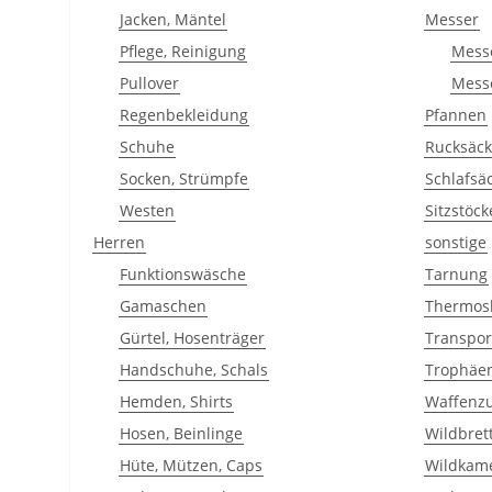
Jacken, Mäntel
Messer
Pflege, Reinigung
Mess
Pullover
Mess
Regenbekleidung
Pfannen
Schuhe
Rucksäck
Socken, Strümpfe
Schlafsä
Westen
Sitzstöck
Herren
sonstige
Funktionswäsche
Tarnung
Gamaschen
Thermos
Gürtel, Hosenträger
Transpor
Handschuhe, Schals
Trophäe
Hemden, Shirts
Waffenz
Hosen, Beinlinge
Wildbret
Hüte, Mützen, Caps
Wildkam