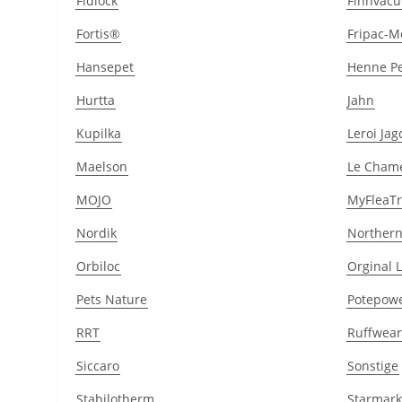
Fidlock
Finnvac
Fortis®
Fripac-M
Hansepet
Henne Pe
Hurtta
Jahn
Kupilka
Leroi Ja
Maelson
Le Cham
MOJO
MyFleaT
Nordik
Northern
Orbiloc
Orginal 
Pets Nature
Potepow
RRT
Ruffwear
Siccaro
Sonstige
Stabilotherm
Starmark