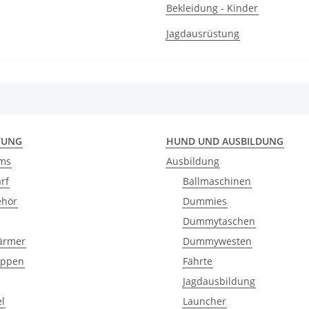
Bekleidung - Kinder
Jagdausrüstung
TUNG
HUND UND AUSBILDUNG
ams
Ausbildung
rf
Ballmaschinen
ehör
Dummies
Dummytaschen
ärmer
Dummywesten
appen
Fährte
Jagdausbildung
el
Launcher