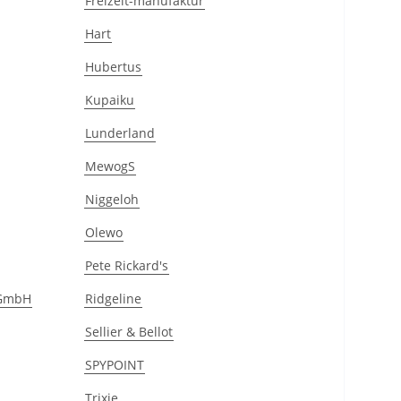
Freizeit-manufaktur
Hart
Hubertus
Kupaiku
Lunderland
MewogS
Niggeloh
Olewo
Pete Rickard's
gGmbH
Ridgeline
Sellier & Bellot
SPYPOINT
Trixie