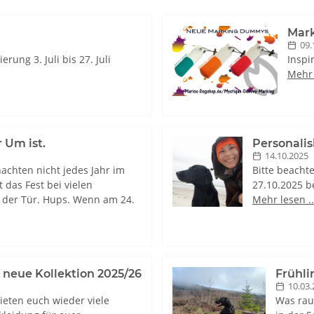
Mar
09.
rung 3. Juli bis 27. Juli
Inspi
Mehr 
 Um ist.
Personalis
14.10.2025
hnachten nicht jedes Jahr im
Bitte beacht
 das Fest bei vielen
27.10.2025 b
 der Tür. Hups. Wenn am 24.
Mehr lesen ..
 neue Kollektion 2025/26
Frühli
10.03.
ieten euch wieder viele
Was raus