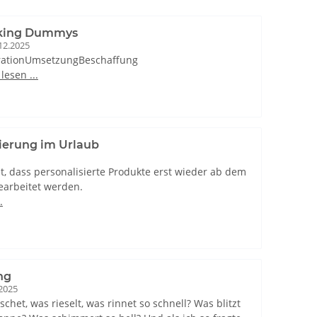
king Dummys
12.2025
rationUmsetzungBeschaffung
lesen ...
ierung im Urlaub
et, dass personalisierte Produkte erst wieder ab dem
earbeitet werden.
.
ng
2025
chet, was rieselt, was rinnet so schnell? Was blitzt