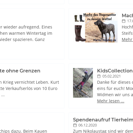
Mach
17.
 wieder aufregend. Eines
Hochf
ichen warmen Wintertag im
Steif
wieder spazieren. Ganz
Mehr 
te ohne Grenzen
KidsCollection
05.02.2021
n Krieg vernichtet Leben. Kurt
Danke für dieses 
tte Verkaufserlös von 10 Euro
eins für euch! Mo
...
Widmen wir uns al
Mehr lesen ...
Spendenaufruf Tierhei
06.12.2020
chips dazu. Beim Kauen
Zum Nikolaustag sind wir dem