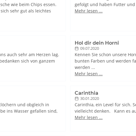
usche wie beim Chips essen.
gefolgt und haben Futter und 
ich sehr gut als leichtes
Mehr lesen ...
Hol dir dein Horni
09.07.2020
r uns auch sehr am Herzen lag.
Kennen Sie schon unsere Horn
 bedanken sich von ganzem
bunten Farben und werden far
werden ...
Mehr lesen ...
Carinthia
30.01.2020
tlöchern und obgleich in
Carinthia, ein Level für sich. 
e ins Wasser gefallen sind,
vielleicht denken. Kann es au
Mehr lesen ...