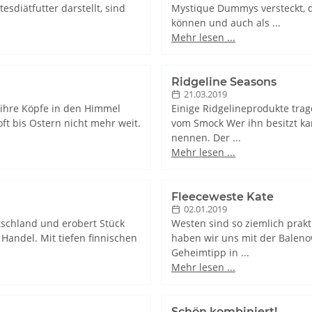
sdiätfutter darstellt, sind
Mystique Dummys versteckt, d
können und auch als ...
Mehr lesen ...
Ridgeline Seasons
21.03.2019
ihre Köpfe in den Himmel
Einige Ridgelineprodukte trag
oft bis Ostern nicht mehr weit.
vom Smock Wer ihn besitzt ka
nennen. Der ...
Mehr lesen ...
Fleeceweste Kate
02.01.2019
tschland und erobert Stück
Westen sind so ziemlich prak
Handel. Mit tiefen finnischen
haben wir uns mit der Baleno
Geheimtipp in ...
Mehr lesen ...
Schön kombiniert!