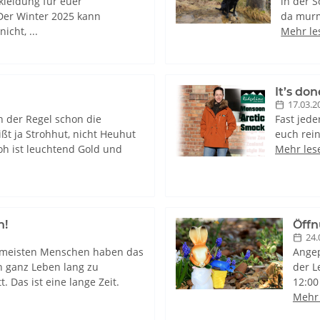
kleidung für euer
in der S
er Winter 2025 kann
da murme
cht, ...
Mehr les
It’s do
17.03.2
n der Regel schon die
Fast jede
ßt ja Strohhut, nicht Heuhut
euch rei
oh ist leuchtend Gold und
Mehr lese
n!
Öffn
24.
ie meisten Menschen haben das
Angep
n ganz Leben lang zu
der L
t. Das ist eine lange Zeit.
12:00 
Mehr 