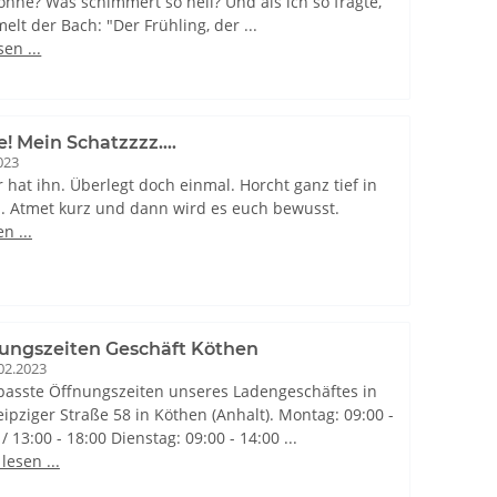
onne? Was schimmert so hell? Und als ich so fragte,
lt der Bach: "Der Frühling, der ...
en ...
ne! Mein Schatzzzz….
023
r hat ihn. Überlegt doch einmal. Horcht ganz tief in
n. Atmet kurz und dann wird es euch bewusst.
n ...
ungszeiten Geschäft Köthen
02.2023
asste Öffnungszeiten unseres Ladengeschäftes in
eipziger Straße 58 in Köthen (Anhalt). Montag: 09:00 -
/ 13:00 - 18:00 Dienstag: 09:00 - 14:00 ...
lesen ...