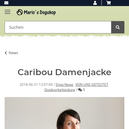
News
Caribou Damenjacke
2018-06-21 13:07:00
/
Shop News
VON UNS GETESTET
Kommentare
Outdoorbekleidung
/
0