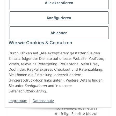
Alle akzeptieren
Patchworkdecke No. 6
von 10
17.12.2017
Konfigurieren
Wir wünschen Ihnen einen
schönen dritten Advent.
Ablehnen
Viele Kunden bestellen in
den letzten Tagen vor
Wie wir Cookies & Co nutzen
Weihnachten noch süße
Hundemäntel für ihre
Durch Klicken auf „Alle akzeptieren“ gestatten Sie den
Vierbeiner und unser Team
Einsatz folgender Dienste auf unserer Website: YouTube,
arbeitet ...
Vimeo, releva.nz Retargeting, ReCaptcha, Meta Pixel,
Mehr lesen ...
Doofinder, PayPal Express Checkout und Ratenzahlung.
Sie können die Einstellung jederzeit ändern
(Fingerabdruck-Icon links unten). Weitere Details finden
Patchworkdecke No. 5
Sie unter
Konfigurieren
und in unserer
von 10
Datenschutzerklärung
.
15.12.2017
Sie haben die Halbzeit
Impressum
|
Datenschutz
geschafft. Jetzt sind es nur
noch wenige, aber etwas
kniffelige Schritte bis zur