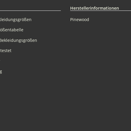
Herstellerinformationen
kleidungsgrößen
Pinewood
rößentabelle
Bekleidungsgrößen
testet
r
g