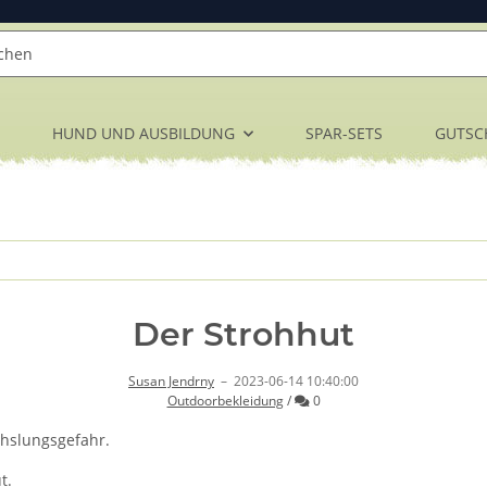
HUND UND AUSBILDUNG
SPAR-SETS
GUTSC
Der Strohhut
Susan Jendrny
–
2023-06-14 10:40:00
Kommentare
Outdoorbekleidung
/
0
chslungsgefahr.
t.