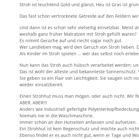
Stroh ist leuchtend Gold und glänzt, Heu ist Gras ist grün 
Das fast schon vertrocknete Getreide auf den Feldern wi
Und dann ist es schon sehr vielseitig einsetzbar. Meist a
weshalb ganz früher Matratzen mit Stroh gefüllt waren?
Es nimmt Gerüche auf und riecht sogar noch gut.
Wer Landleben mag, wird den Geruch von Stroh lieben. Der
Als Kinder im Stroh spielen ... wer das selbst noch erle
Nun kann das Stroh auch hübsch verarbeitet werden: un
Das ist wohl der älteste und bekannteste Sonnenschutz. V
Sie geben so ein Flair von Leichtigkeit. Sie saugen sich
wieder einsatzbereit.
Einen Strohhut muss man mögen, oder auch nicht. Wir fi
ABER, ABER!!!
Anders wie industriell gefertigte Polyesterkopfbedeckun
Niemals nie in die Waschmaschine.
Immer schön an den Hutseiten anfassen und aufsetzen.
Ein Strohhut ist kein Regenschutz und möchte auch nich
Ebenso findet er es auch nicht gut, wenn er Tage und Wo