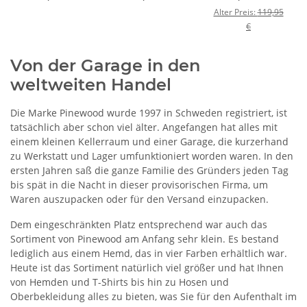
Damen
Damen
Damen Hemd
Alter Preis:
119,95
Kurzarm
Kurzarm
D.Olive/D.Sandstone
€
D.Olive/D.Sandstone
L.Pink/White
(778)
(778)
(850)
Von der Garage in den
weltweiten Handel
Die Marke Pinewood wurde 1997 in Schweden registriert, ist
tatsächlich aber schon viel älter. Angefangen hat alles mit
einem kleinen Kellerraum und einer Garage, die kurzerhand
zu Werkstatt und Lager umfunktioniert worden waren. In den
ersten Jahren saß die ganze Familie des Gründers jeden Tag
bis spät in die Nacht in dieser provisorischen Firma, um
Waren auszupacken oder für den Versand einzupacken.
Dem eingeschränkten Platz entsprechend war auch das
Sortiment von Pinewood am Anfang sehr klein. Es bestand
lediglich aus einem Hemd, das in vier Farben erhältlich war.
Heute ist das Sortiment natürlich viel größer und hat Ihnen
von Hemden und T-Shirts bis hin zu Hosen und
Oberbekleidung alles zu bieten, was Sie für den Aufenthalt im