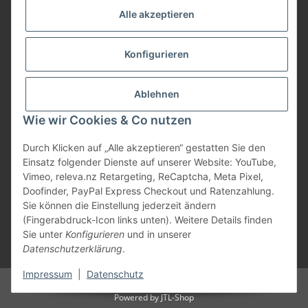
Service
Alle akzeptieren
Herstellerinformationen
Konfigurieren
Zahlungsmöglichkeiten
Ablehnen
Wie wir Cookies & Co nutzen
Durch Klicken auf „Alle akzeptieren“ gestatten Sie den
Einsatz folgender Dienste auf unserer Website: YouTube,
Vimeo, releva.nz Retargeting, ReCaptcha, Meta Pixel,
Doofinder, PayPal Express Checkout und Ratenzahlung.
Sie können die Einstellung jederzeit ändern
(Fingerabdruck-Icon links unten). Weitere Details finden
Sie unter
Konfigurieren
und in unserer
Datenschutzerklärung
.
* Alle Preise inkl. gesetzlicher USt., zzgl.
Versand
Impressum
|
Datenschutz
© Marios Dogshop by Hickethier GmbH
Powered by
JTL-Shop