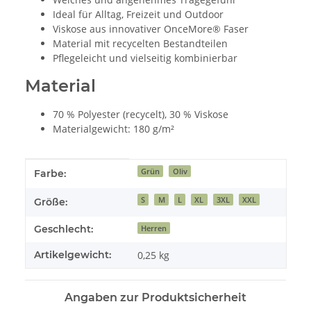
Ideal für Alltag, Freizeit und Outdoor
Viskose aus innovativer OnceMore® Faser
Material mit recycelten Bestandteilen
Pflegeleicht und vielseitig kombinierbar
Material
70 % Polyester (recycelt), 30 % Viskose
Materialgewicht: 180 g/m²
Produkteigenschaft
Wert
Grün
Oliv
Farbe:
S
M
L
XL
3XL
XXL
Größe:
Geschlecht:
Herren
Artikelgewicht:
0,25
kg
Angaben zur Produktsicherheit