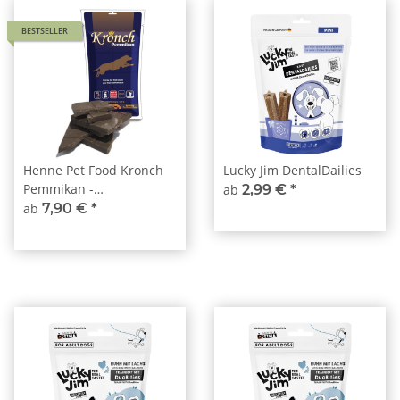
BESTSELLER
Henne Pet Food Kronch
Lucky Jim DentalDailies
Pemmikan -
ab
2,99 €
*
Leichtverdauliche
ab
7,90 €
*
Energie