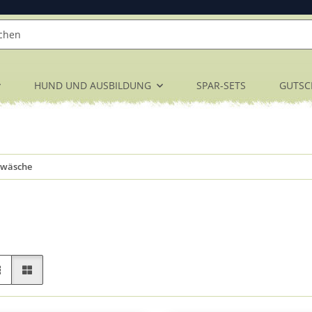
HUND UND AUSBILDUNG
SPAR-SETS
GUTSC
swäsche