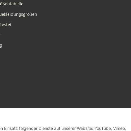
rößentabelle
Bekleidungsgrößen
testet
r
g
den Einsatz folgender Dienste auf unserer Website: YouTube, Vimeo,