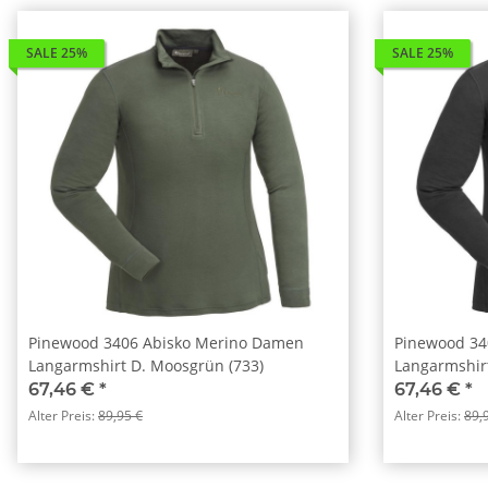
SALE 25%
SALE 25%
Pinewood 3406 Abisko Merino Damen
Pinewood 34
Langarmshirt D. Moosgrün (733)
Langarmshir
67,46 €
*
67,46 €
*
Alter Preis:
89,95 €
Alter Preis:
89,