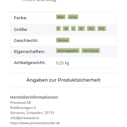
Produkteigenschaft
Wert
Blau
Grau
Farbe:
S
M
L
XL
3XL
XXL
Größe:
Geschlecht:
Herren
Atmungsaktiv
UV-Schutz
Eigenschaften:
Artikelgewicht:
0,25
kg
Angaben zur Produktsicherheit
Herstellerinformationen:
Pinewood AB
Bokåkravägen 4
Värnamo, Schweden, 33153
info@pinewood.se
https://www.pinewood.eu/de-de