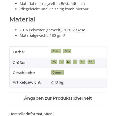
Material mit recycelten Bestandteilen
Pflegeleicht und vielseitig kombinierbar
Material
70 % Polyester (recycelt), 30 % Viskose
Materialgewicht: 180 g/m²
Produkteigenschaft
Wert
Grün
Oliv
Farbe:
XS
S
M
L
XL
XXL
Größe:
Geschlecht:
Damen
Artikelgewicht:
0,18
kg
Angaben zur Produktsicherheit
Herstellerinformationen: