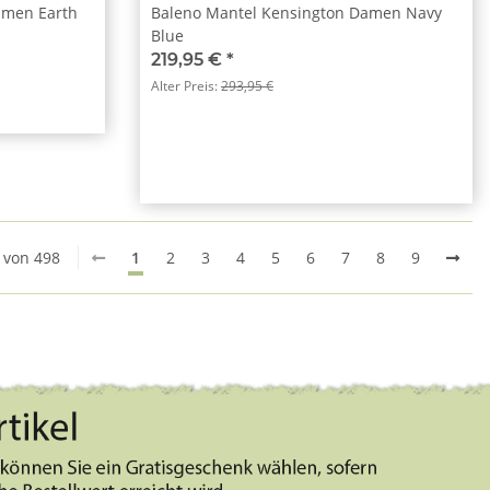
amen Earth
Baleno Mantel Kensington Damen Navy
Blue
219,95 €
*
Alter Preis:
293,95 €
0 von 498
1
2
3
4
5
6
7
8
9