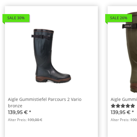
SALE 30%
SALE 26%
Aigle Gummistiefel Parcours 2 Vario
Aigle Gummis
bronze
139,95 €
*
139,95 €
*
Alter Preis:
199,00 €
Alter Preis:
190