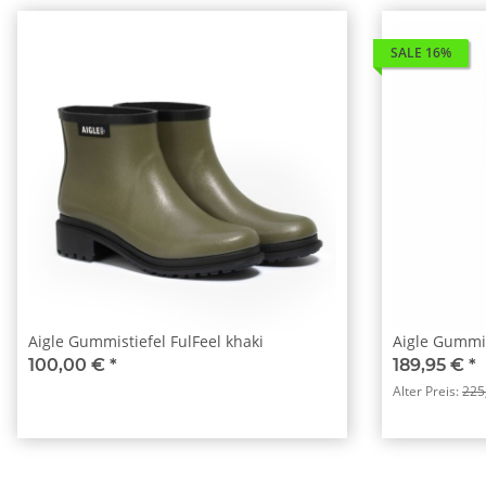
SALE 16%
Aigle Gummistiefel FulFeel khaki
Aigle Gummis
100,00 €
*
189,95 €
*
Alter Preis:
225