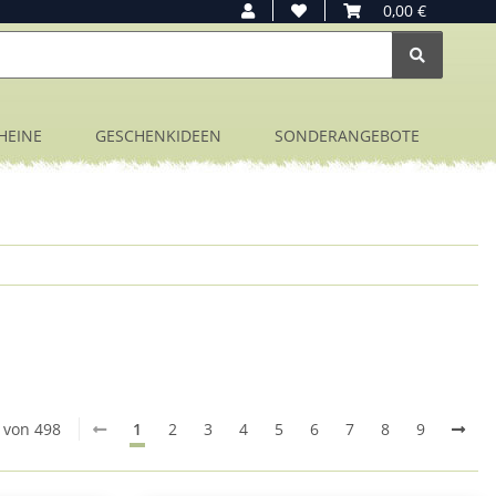
0,00 €
HEINE
GESCHENKIDEEN
SONDERANGEBOTE
0 von 498
1
2
3
4
5
6
7
8
9