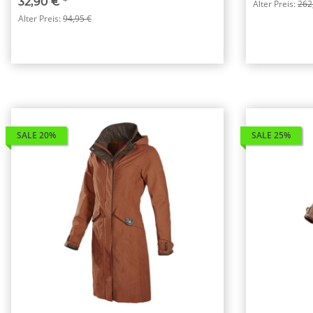
32,90 €
*
Alter Preis:
262
Alter Preis:
94,95 €
SALE 20%
SALE 25%