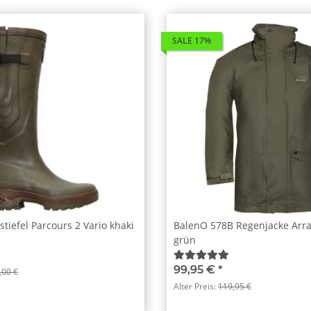
SALE 17%
tiefel Parcours 2 Vario khaki
BalenO 578B Regenjacke Arra
grün
99,95 €
*
,00 €
Alter Preis:
119,95 €