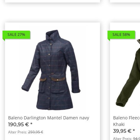
SALE 27%
SALE 58%
Baleno Darlington Mantel Damen navy
Baleno Flee
Khaki
190,95 €
*
39,95 €
*
Alter Preis:
259,95 €
Alter Preis:
94,