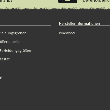
Herstellerinformationen
kleidungsgrößen
Pinewood
rößentabelle
Bekleidungsgrößen
testet
r
g