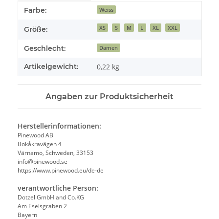
Produkteigenschaft
Wert
Farbe:
Weiss
XS
S
M
L
XL
XXL
Größe:
Geschlecht:
Damen
Artikelgewicht:
0,22
kg
Angaben zur Produktsicherheit
Herstellerinformationen:
Pinewood AB
Bokåkravägen 4
Värnamo, Schweden, 33153
info@pinewood.se
https://www.pinewood.eu/de-de
verantwortliche Person:
Dotzel GmbH and Co.KG
Am Eselsgraben 2
Bayern