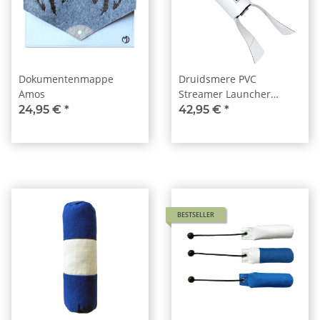
Dokumentenmappe
Druidsmere PVC
Amos
Streamer Launcher
Dummy
24,95 €
*
42,95 €
*
BESTSELLER