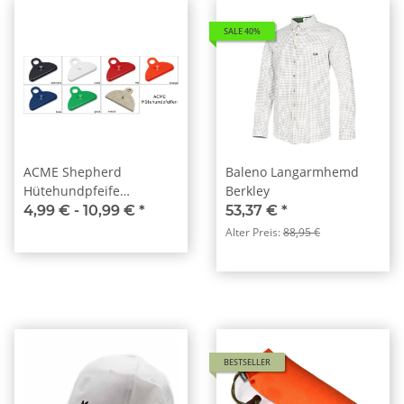
SALE 40%
ACME Shepherd
Baleno Langarmhemd
Hütehundpfeife
Berkley
Hundepfeife Hütepfeife
4,99 € -
10,99 €
*
53,37 €
*
Pfeife
Alter Preis:
88,95 €
BESTSELLER