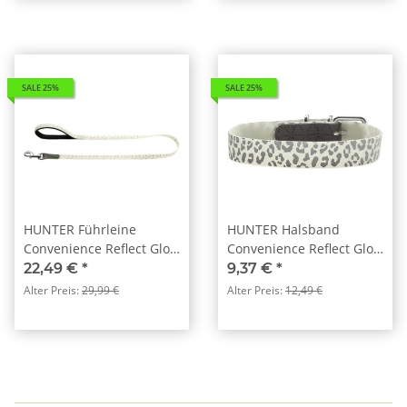
SALE 25%
SALE 25%
HUNTER Führleine
HUNTER Halsband
Convenience Reflect Glow
Convenience Reflect Glow
weiß Sterne
weiß Leopardenmuster
22,49 €
*
9,37 €
*
Alter Preis:
29,99 €
Alter Preis:
12,49 €