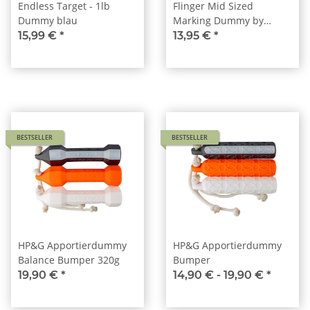
Endless Target - 1lb
Flinger Mid Sized
Dummy blau
Marking Dummy by
Laura Hill
15,99 €
*
13,95 €
*
BESTSELLER
BESTSELLER
HP&G Apportierdummy
HP&G Apportierdummy
Balance Bumper 320g
Bumper
19,90 €
*
14,90 € -
19,90 €
*