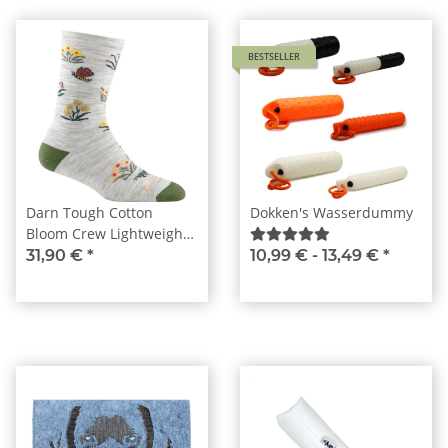
BESTSELLER
Darn Tough Cotton
Dokken's Wasserdummy
Bloom Crew Lightweight
Ash Damen
31,90 €
*
10,99 € -
13,49 €
*