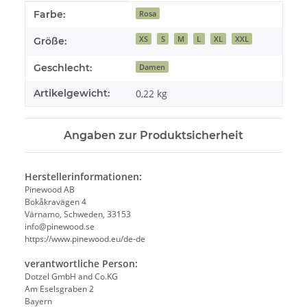
Produkteigenschaft
Wert
Farbe:
Rosa
XS
S
M
L
XL
XXL
Größe:
Geschlecht:
Damen
Artikelgewicht:
0,22
kg
Angaben zur Produktsicherheit
Herstellerinformationen:
Pinewood AB
Bokåkravägen 4
Värnamo, Schweden, 33153
info@pinewood.se
https://www.pinewood.eu/de-de
verantwortliche Person:
Dotzel GmbH and Co.KG
Am Eselsgraben 2
Bayern