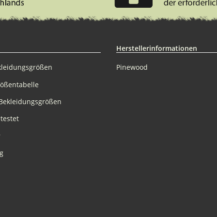
Herstellerinformationen
kleidungsgrößen
Pinewood
rößentabelle
Bekleidungsgrößen
testet
r
g