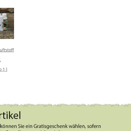
uftstoff
e
*
 1 l