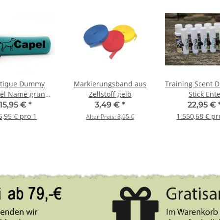
tique Dummy
Markierungsband aus
Training Scent D
zel Name grün
Zellstoff gelb
Stick Ent
ador Retriever
15,95 €
*
3,49 €
*
22,95 €
5,95 € pro 1
1.550,68 € pro
Alter Preis:
3,95 €