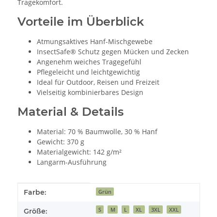
Tragekomfort.
Vorteile im Überblick
Atmungsaktives Hanf-Mischgewebe
InsectSafe® Schutz gegen Mücken und Zecken
Angenehm weiches Tragegefühl
Pflegeleicht und leichtgewichtig
Ideal für Outdoor, Reisen und Freizeit
Vielseitig kombinierbares Design
Material & Details
Material: 70 % Baumwolle, 30 % Hanf
Gewicht: 370 g
Materialgewicht: 142 g/m²
Langarm-Ausführung
Produkteigenschaft
Wert
Farbe:
Grün
S
M
L
XL
3XL
XXL
Größe: