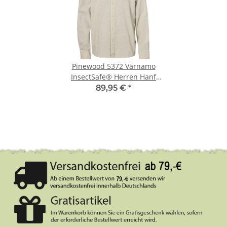
Pinewood 5372 Värnamo
InsectSafe® Herren Hanf
Hemd Beige (616) L
89,95 €
*