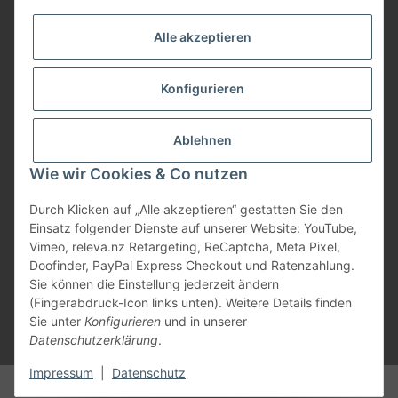
Service
Alle akzeptieren
Herstellerinformationen
Konfigurieren
Zahlungsmöglichkeiten
Ablehnen
Wie wir Cookies & Co nutzen
Durch Klicken auf „Alle akzeptieren“ gestatten Sie den
Einsatz folgender Dienste auf unserer Website: YouTube,
Vimeo, releva.nz Retargeting, ReCaptcha, Meta Pixel,
Doofinder, PayPal Express Checkout und Ratenzahlung.
Sie können die Einstellung jederzeit ändern
(Fingerabdruck-Icon links unten). Weitere Details finden
Sie unter
Konfigurieren
und in unserer
Datenschutzerklärung
.
* Alle Preise inkl. gesetzlicher USt., zzgl.
Versand
Impressum
|
Datenschutz
© Marios Dogshop by Hickethier GmbH