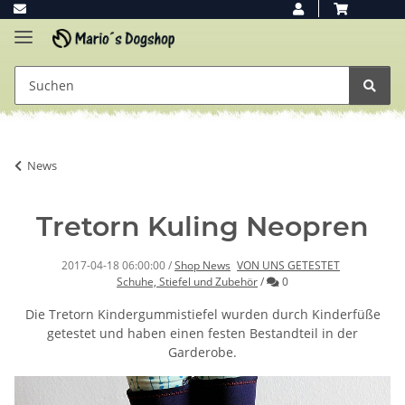
News
Tretorn Kuling Neopren
2017-04-18 06:00:00
/
Shop News
VON UNS GETESTET
Kommentare
Schuhe, Stiefel und Zubehör
/
0
Die Tretorn Kindergummistiefel wurden durch Kinderfüße
getestet und haben einen festen Bestandteil in der
Garderobe.