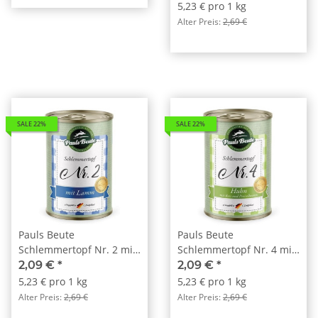
5,23 € pro 1 kg
Alter Preis:
2,69 €
SALE 22%
SALE 22%
Pauls Beute
Pauls Beute
Schlemmertopf Nr. 2 mit
Schlemmertopf Nr. 4 mit
Lamm 400g
Huhn 400g
2,09 €
*
2,09 €
*
5,23 € pro 1 kg
5,23 € pro 1 kg
Alter Preis:
2,69 €
Alter Preis:
2,69 €