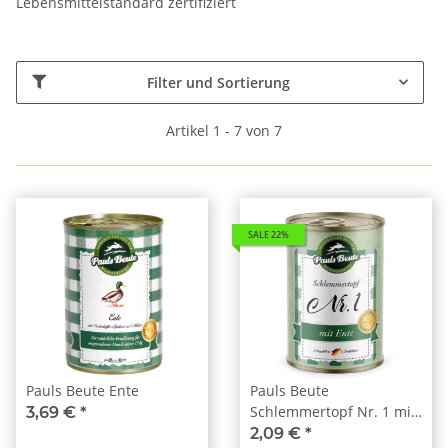
Lebensmittelstandard zertifiziert
Filter und Sortierung
Artikel 1 - 7 von 7
SALE 22%
Pauls Beute Ente
Pauls Beute
Schlemmertopf Nr. 1 mit
3,69 €
*
Ente 400g
2,09 €
*