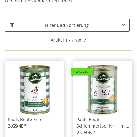
Lebensmittelstandard zertifiziert
Filter und Sortierung
Artikel 1 - 7 von 7
SALE 22%
Pauls Beute Ente
Pauls Beute
Schlemmertopf Nr. 1 mit
3,69 €
*
Ente 400g
2,09 €
*