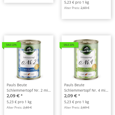
5,23 € pro 1 kg
Alter Preis:
2,69 €
SALE 22%
SALE 22%
Pauls Beute
Pauls Beute
Schlemmertopf Nr. 2 mit
Schlemmertopf Nr. 4 mit
Lamm 400g
Huhn 400g
2,09 €
*
2,09 €
*
5,23 € pro 1 kg
5,23 € pro 1 kg
Alter Preis:
2,69 €
Alter Preis:
2,69 €