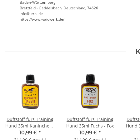
Baden-Württemberg
Bretzfeld - Geddelsbach, Deutschland, 74626
info@leroi.de
https://www.waidwerk.de/
K
Duftstoff fürs Training
Duftstoff fürs Training
Duftst
Hund 35ml Kaninchen -
Hund 35ml Fuchs - Fox
Hund 3
Rabbit
10,99 €
*
10,99 €
*
314,00 € pro 1 l
314,00 € pro 1 l
31