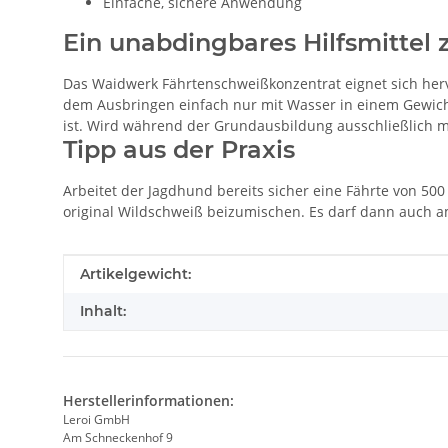
Einfache, sichere Anwendung
Ein unabdingbares Hilfsmittel
Das Waidwerk Fährtenschweißkonzentrat eignet sich herv
dem Ausbringen einfach nur mit Wasser in einem Gewichts
ist. Wird während der Grundausbildung ausschließlich mi
Tipp aus der Praxis
Arbeitet der Jagdhund bereits sicher eine Fährte von 5
original Wildschweiß beizumischen. Es darf dann auch a
Produkteigenschaft
Wert
Artikelgewicht:
Inhalt:
Herstellerinformationen:
Leroi GmbH
Am Schneckenhof 9