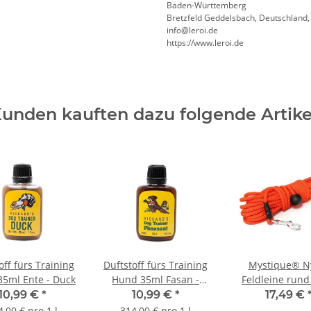
Baden-Württemberg
Bretzfeld Geddelsbach, Deutschland
info@leroi.de
https://www.leroi.de
unden kauften dazu folgende Artike
off fürs Training
Duftstoff fürs Training
Mystique® N
5ml Ente - Duck
Hund 35ml Fasan -
Feldleine run
Pheasant
neon orange St
10,99 €
*
10,99 €
*
17,49 €
15m
4,00 € pro 1 l
314,00 € pro 1 l