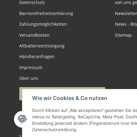
Datenschutz
von uns ge
Barrierefreiheitserklärung
Newslette
Zahlungsmöglichkeiten
News - Blo
Versandkosten
Sitemap
Altbatterieentsorgung
Händleranfragen
Impressum
Über uns
Widerruf anmelden
Wie wir Cookies & Co nutzen
Durch Klicken auf „Alle akzeptieren“ gestatten Sie 
releva.nz Retargeting, ReCaptcha, Meta Pixel, Doof
Einstellung jederzeit ändern (Fingerabdruck-Icon link
Datenschutzerklärung
.
* Alle Preise inkl. gesetzlicher USt., zzgl.
Versand