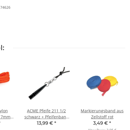
, 74626
l:
ylon
ACME Pfeife 211 1/2
Markierungsband aus
d 7mm
schwarz + Pfeifenband
Zellstoff rot
andard
kostenlos
*
13,99 €
*
3,49 €
*