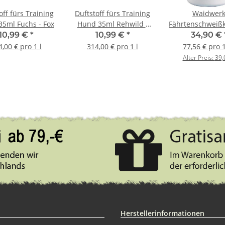
off fürs Training
Duftstoff fürs Training
Waidwer
5ml Fuchs - Fox
Hund 35ml Rehwild -
Fährtenschweißk
Deer
450g
10,99 €
*
10,99 €
*
34,90 €
4,00 € pro 1 l
314,00 € pro 1 l
77,56 € pro 
Alter Preis:
39,
Herstellerinformationen