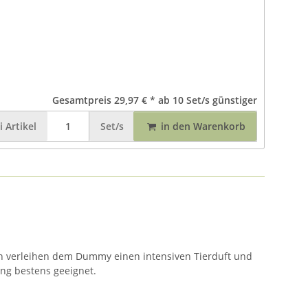
Gesamtpreis
29,97 €
*
ab
10
Set/s günstiger
i
Artikel
Set/s
in den Warenkorb
fen verleihen dem Dummy einen intensiven Tierduft und
ung bestens geeignet.