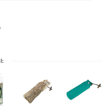
01
l: