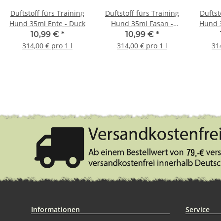
Duftstoff fürs Training
Duftstoff fürs Training
Duftst
Hund 35ml Ente - Duck
Hund 35ml Fasan -
Hund 3
Pheasant
10,99 €
*
10,99 €
*
314,00 € pro 1 l
314,00 € pro 1 l
31
Informationen
Service