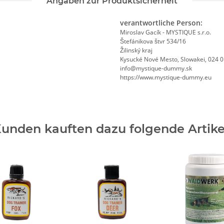
Angaben zur Produktsicherheit
verantwortliche Person:
Miroslav Gacík - MYSTIQUE s.r.o.
Štefánikova štvr 534/16
Žilinský kraj
Kysucké Nové Mesto, Slowakei, 024 
info@mystique-dummy.sk
https://www.mystique-dummy.eu
unden kauften dazu folgende Artike