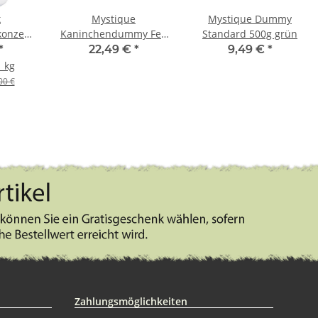
k
Mystique
Mystique Dummy
onzentrat
Kaninchendummy Fell
Standard 500g grün
500g
*
22,49 €
*
9,49 €
*
1 kg
00 €
Zahlungsmöglichkeiten