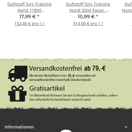
Duftstoff fürs Training
Duftstoff fürs Training
Duf
Hund 118ml
Hund 35ml Fasan -
Hund
Wildschwein - Wild Boar
Pheasant
17,99 €
*
10,99 €
*
152,46 € pro 1 l
314,00 € pro 1 l
Informationen