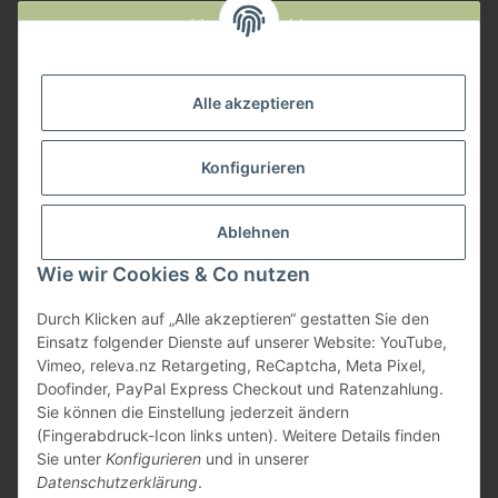
Widerruf anmelden
Service
Alle akzeptieren
Herstellerinformationen
Konfigurieren
Zahlungsmöglichkeiten
Ablehnen
Wie wir Cookies & Co nutzen
Durch Klicken auf „Alle akzeptieren“ gestatten Sie den
Einsatz folgender Dienste auf unserer Website: YouTube,
Vimeo, releva.nz Retargeting, ReCaptcha, Meta Pixel,
Doofinder, PayPal Express Checkout und Ratenzahlung.
Sie können die Einstellung jederzeit ändern
(Fingerabdruck-Icon links unten). Weitere Details finden
Sie unter
Konfigurieren
und in unserer
Datenschutzerklärung
.
* Alle Preise inkl. gesetzlicher USt., zzgl.
Versand