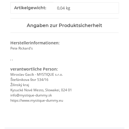
Produkteigenschaft
Wert
Artikelgewicht:
0,04
kg
Angaben zur Produktsicherheit
Herstellerinformationen:
Pete Rickard's
, ,
verantwortliche Person:
Miroslav Gacík - MYSTIQUE s.r.o.
Štefánikova štvr 534/16
Žilinský kraj
Kysucké Nové Mesto, Slowakei, 024 01
info@mystique-dummy.sk
https://www.mystique-dummy.eu