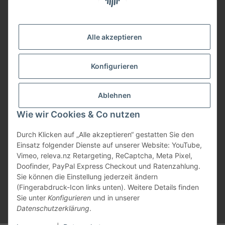
Widerruf anmelden
Service
Alle akzeptieren
Herstellerinformationen
Konfigurieren
Zahlungsmöglichkeiten
Ablehnen
Wie wir Cookies & Co nutzen
Durch Klicken auf „Alle akzeptieren“ gestatten Sie den
Einsatz folgender Dienste auf unserer Website: YouTube,
Vimeo, releva.nz Retargeting, ReCaptcha, Meta Pixel,
Doofinder, PayPal Express Checkout und Ratenzahlung.
Sie können die Einstellung jederzeit ändern
(Fingerabdruck-Icon links unten). Weitere Details finden
Sie unter
Konfigurieren
und in unserer
Datenschutzerklärung
.
* Alle Preise inkl. gesetzlicher USt., zzgl.
Versand