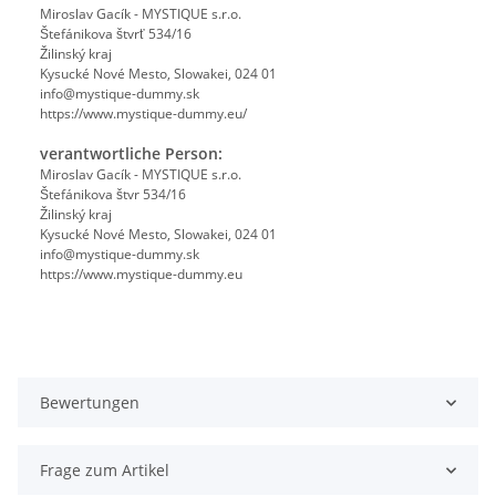
Miroslav Gacík - MYSTIQUE s.r.o.
Štefánikova štvrť 534/16
Žilinský kraj
Kysucké Nové Mesto, Slowakei, 024 01
info@mystique-dummy.sk
https://www.mystique-dummy.eu/
verantwortliche Person:
Miroslav Gacík - MYSTIQUE s.r.o.
Štefánikova štvr 534/16
Žilinský kraj
Kysucké Nové Mesto, Slowakei, 024 01
info@mystique-dummy.sk
https://www.mystique-dummy.eu
Bewertungen
Frage zum Artikel