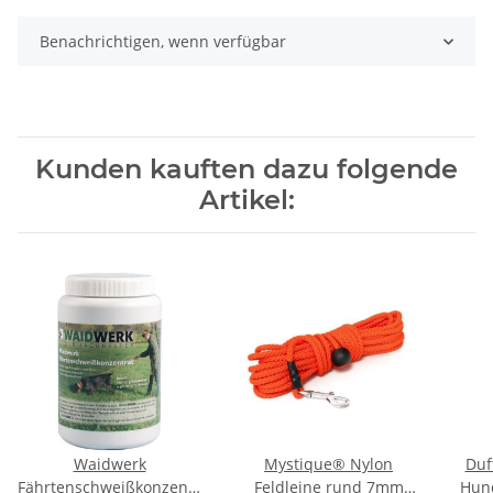
Benachrichtigen, wenn verfügbar
Kunden kauften dazu folgende
Artikel:
Waidwerk
Mystique® Nylon
Duf
Fährtenschweißkonzentrat
Feldleine rund 7mm
Hun