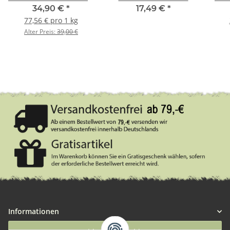
450g
neon orange Standard
34,90 €
*
17,49 €
*
15m
77,56 € pro 1 kg
Alter Preis:
39,00 €
Informationen