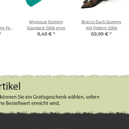
Mystique Dummy
Bracco Duck Dummy
y Fell
Standard 500g grün
mit Federn 500g
*
9,49 €
*
69,99 €
*