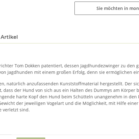
Sie möchten in mon
Artikel
chter Tom Dokken patentiert, dessen Jagdhundezwinger zu den gr
on Jagdhunden mit einem großen Erfolg, denn sie ermöglichen ein
 natürlich anzufassenden Kunststoffmaterial hergestellt. Der si
irkt, dass der Hund von sich aus ein Halten des Dummys am Körper
hängende harte Kopf den Hund beim Schütteln unangenehm in den Fa
cht der jeweiligen Vogelart und die Möglichkeit, mit Hilfe einer Sp
verletzt sind.