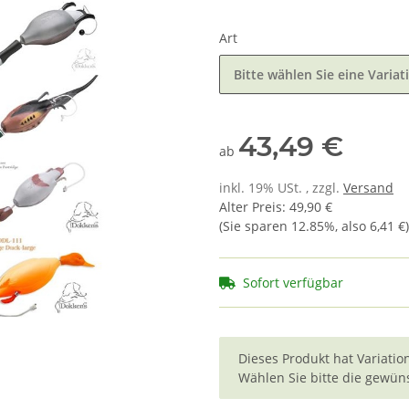
Art
Bitte wählen Sie eine Variat
43,49 €
ab
inkl. 19% USt. , zzgl.
Versand
Alter Preis
:
49,90 €
(Sie sparen
12.85%
, also
6,41 €
)
Sofort verfügbar
x
Dieses Produkt hat Variatio
Wählen Sie bitte die gewüns