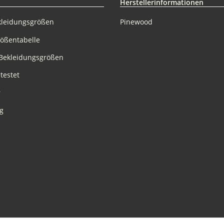
Herstellerinformationen
kleidungsgrößen
Pinewood
rößentabelle
Bekleidungsgrößen
testet
r
g