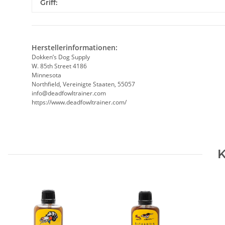
Produkteigenschaft
Wert
Griff:
Herstellerinformationen:
Dokken’s Dog Supply
W. 85th Street 4186
Minnesota
Northfield, Vereinigte Staaten, 55057
info@deadfowltrainer.com
https://www.deadfowltrainer.com/
K