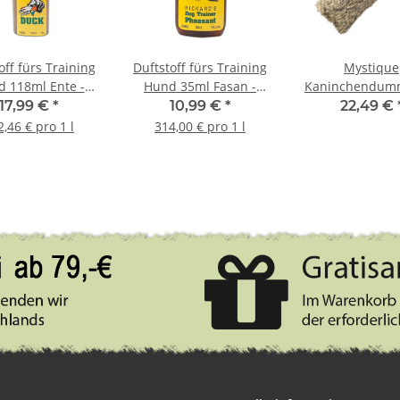
off fürs Training
Duftstoff fürs Training
Mystique
 118ml Ente -
Hund 35ml Fasan -
Kaninchendumm
Duck
Pheasant
500g
17,99 €
*
10,99 €
*
22,49 €
2,46 € pro 1 l
314,00 € pro 1 l