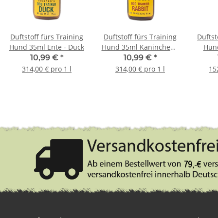
Duftstoff fürs Training
Duftstoff fürs Training
Duftst
Hund 35ml Ente - Duck
Hund 35ml Kaninchen -
Hund
Rabbit
10,99 €
*
10,99 €
*
314,00 € pro 1 l
314,00 € pro 1 l
15