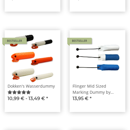
BESTSELLER
BESTSELLER
Dokken's Wasserdummy
Flinger Mid Sized
Marking Dummy by
Laura Hill
10,99 € -
13,49 €
*
13,95 €
*