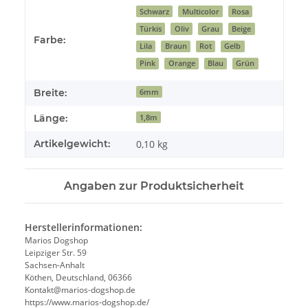
Produkteigenschaft
Wert
Schwarz
Multicolor
Rosa
Türkis
Oliv
Grau
Beige
Farbe:
Lila
Braun
Rot
Gelb
Pink
Orange
Blau
Grün
Breite:
6mm
Länge:
1,8m
Artikelgewicht:
0,10
kg
Angaben zur Produktsicherheit
Herstellerinformationen:
Marios Dogshop
Leipziger Str. 59
Sachsen-Anhalt
Köthen, Deutschland, 06366
Kontakt@marios-dogshop.de
https://www.marios-dogshop.de/