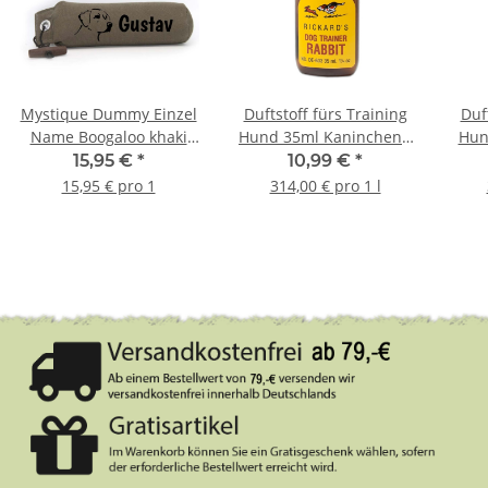
Mystique Dummy Einzel
Duftstoff fürs Training
Duf
Name Boogaloo khaki
Hund 35ml Kaninchen -
Hun
Labrador Retriever Kopf
Rabbit
15,95 €
*
10,99 €
*
15,95 € pro 1
314,00 € pro 1 l