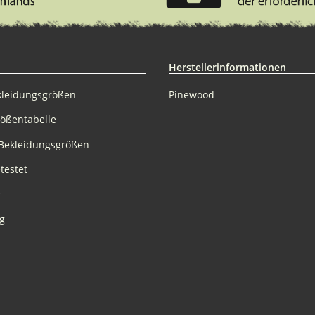
Herstellerinformationen
kleidungsgrößen
Pinewood
rößentabelle
Bekleidungsgrößen
testet
r
g