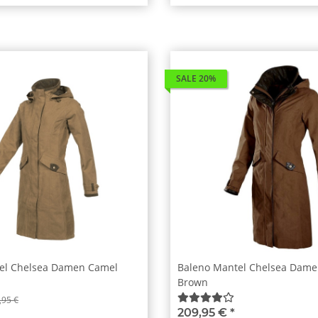
SALE 20%
el Chelsea Damen Camel
Baleno Mantel Chelsea Dame
Brown
,95 €
209,95 €
*