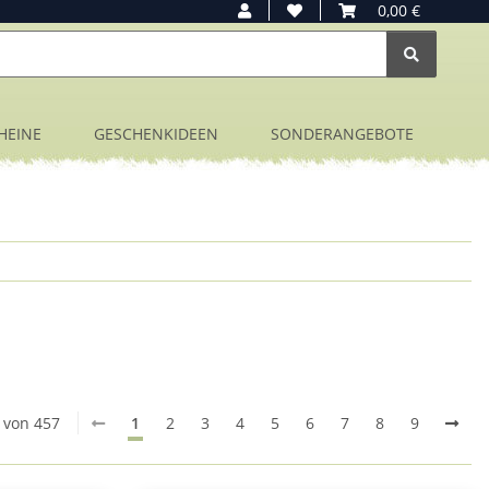
0,00 €
HEINE
GESCHENKIDEEN
SONDERANGEBOTE
0 von 457
1
2
3
4
5
6
7
8
9