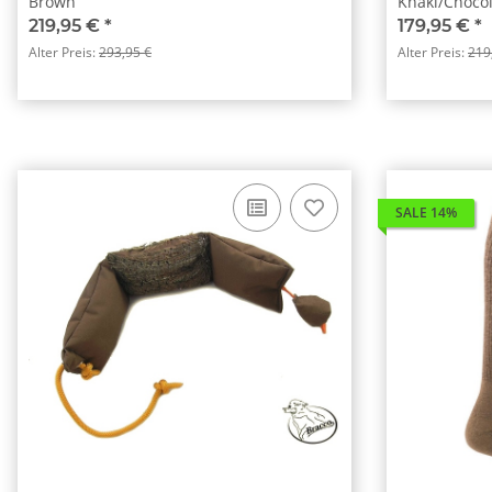
Brown
Khaki/Choco
219,95 €
*
179,95 €
*
Alter Preis:
293,95 €
Alter Preis:
219
SALE 14%