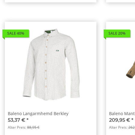
SALE 40%
SALE 20%
Baleno Langarmhemd Berkley
Baleno Mant
53,37 €
*
209,95 €
*
Alter Preis:
88,95 €
Alter Preis:
262