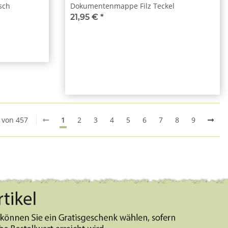
sch
Dokumentenmappe Filz Teckel
21,95 €
*
0 von 457
1
2
3
4
5
6
7
8
9