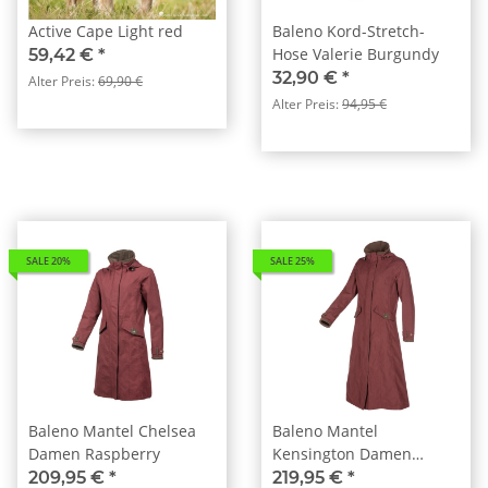
Active Cape Light red
Baleno Kord-Stretch-
Hose Valerie Burgundy
59,42 €
*
32,90 €
*
Alter Preis:
69,90 €
Alter Preis:
94,95 €
SALE 20%
SALE 25%
Baleno Mantel Chelsea
Baleno Mantel
Damen Raspberry
Kensington Damen
Raspberry
209,95 €
*
219,95 €
*