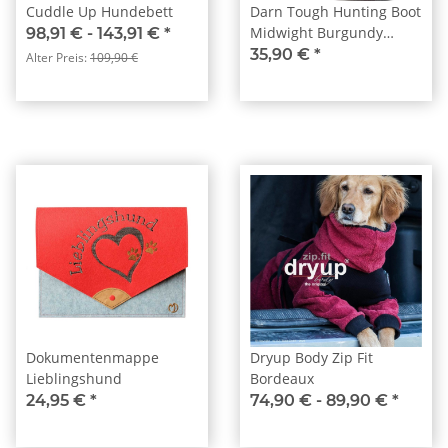
Cuddle Up Hundebett
Darn Tough Hunting Boot
Midwight Burgundy
98,91 € -
143,91 €
*
Damen
35,90 €
*
Alter Preis:
109,90 €
Dokumentenmappe
Dryup Body Zip Fit
Lieblingshund
Bordeaux
24,95 €
*
74,90 € -
89,90 €
*