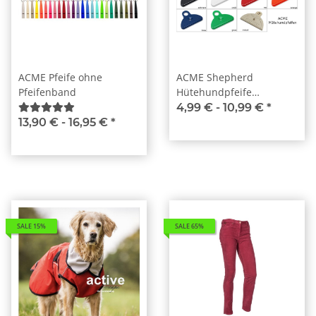
ACME Pfeife ohne
ACME Shepherd
Pfeifenband
Hütehundpfeife
Hundepfeife Hütepfeife
4,99 € -
10,99 €
*
Pfeife
13,90 € -
16,95 €
*
SALE 15%
SALE 65%