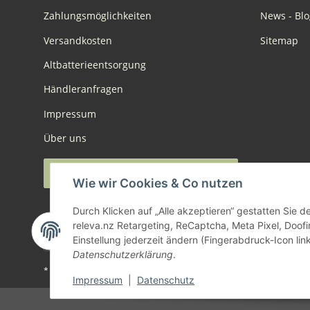
Zahlungsmöglichkeiten
News - Blo
Versandkosten
Sitemap
Altbatterieentsorgung
Händleranfragen
Impressum
Über uns
Widerruf anmelden
Wie wir Cookies & Co nutzen
Durch Klicken auf „Alle akzeptieren“ gestatten Sie 
releva.nz Retargeting, ReCaptcha, Meta Pixel, Doof
Einstellung jederzeit ändern (Fingerabdruck-Icon link
Datenschutzerklärung
.
* Alle Preise inkl. gesetzlicher USt., zzgl.
Versand
Impressum
|
Datenschutz