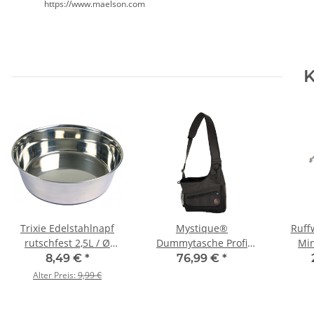
https://www.maelson.com
K
Trixie Edelstahlnapf
Mystique®
Ruff
rutschfest 2,5L / Ø
Dummytasche Profi
Min
24cm
Dynamic braun
8,49 €
*
76,99 €
*
gewachst L
Alter Preis:
9,99 €