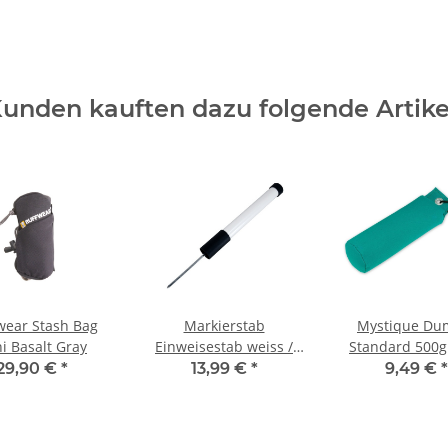
unden kauften dazu folgende Artike
wear Stash Bag
Markierstab
Mystique D
i Basalt Gray
Einweisestab weiss /
Standard 500g
schwarz
29,90 €
*
13,99 €
*
9,49 €
*