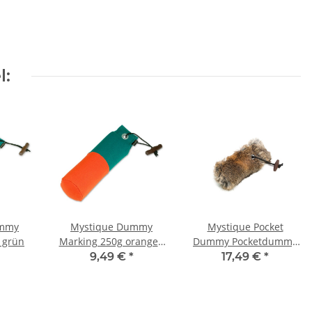
l:
ummy
Mystique Dummy
Mystique Pocket
 grün
Marking 250g orange /
Dummy Pocketdummy
grün
mit Fell 85g
9,49 €
*
17,49 €
*