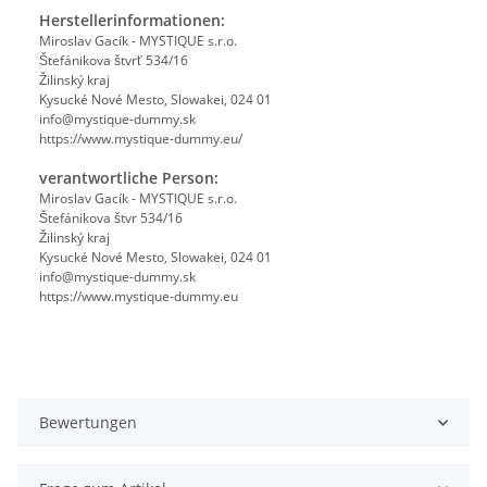
Herstellerinformationen:
Miroslav Gacík - MYSTIQUE s.r.o.
Štefánikova štvrť 534/16
Žilinský kraj
Kysucké Nové Mesto, Slowakei, 024 01
info@mystique-dummy.sk
https://www.mystique-dummy.eu/
verantwortliche Person:
Miroslav Gacík - MYSTIQUE s.r.o.
Štefánikova štvr 534/16
Žilinský kraj
Kysucké Nové Mesto, Slowakei, 024 01
info@mystique-dummy.sk
https://www.mystique-dummy.eu
Bewertungen