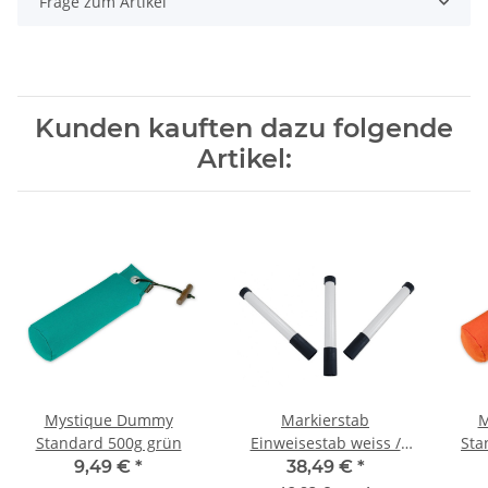
Frage zum Artikel
Kunden kauften dazu folgende
Artikel:
Mystique Dummy
Markierstab
M
Standard 500g grün
Einweisestab weiss /
Sta
schwarz im Set 3 Stück
9,49 €
*
38,49 €
*