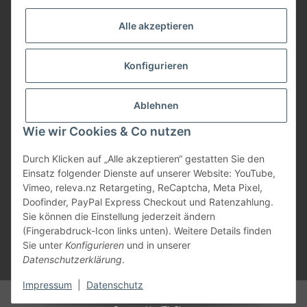
Service
Alle akzeptieren
Herstellerinformationen
Konfigurieren
Zahlungsmöglichkeiten
Ablehnen
Wie wir Cookies & Co nutzen
Durch Klicken auf „Alle akzeptieren“ gestatten Sie den
Einsatz folgender Dienste auf unserer Website: YouTube,
Vimeo, releva.nz Retargeting, ReCaptcha, Meta Pixel,
Doofinder, PayPal Express Checkout und Ratenzahlung.
Sie können die Einstellung jederzeit ändern
(Fingerabdruck-Icon links unten). Weitere Details finden
Sie unter
Konfigurieren
und in unserer
Datenschutzerklärung
.
* Alle Preise inkl. gesetzlicher USt., zzgl.
Versand
Impressum
|
Datenschutz
© Marios Dogshop by Hickethier GmbH