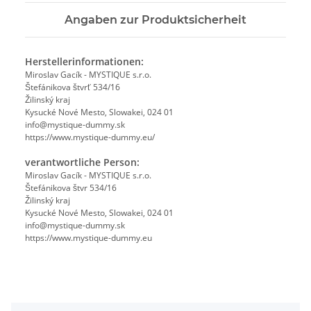
Angaben zur Produktsicherheit
Herstellerinformationen:
Miroslav Gacík - MYSTIQUE s.r.o.
Štefánikova štvrť 534/16
Žilinský kraj
Kysucké Nové Mesto, Slowakei, 024 01
info@mystique-dummy.sk
https://www.mystique-dummy.eu/
verantwortliche Person:
Miroslav Gacík - MYSTIQUE s.r.o.
Štefánikova štvr 534/16
Žilinský kraj
Kysucké Nové Mesto, Slowakei, 024 01
info@mystique-dummy.sk
https://www.mystique-dummy.eu