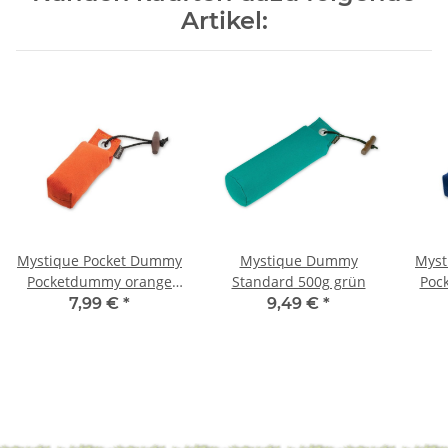
Artikel:
Mystique Pocket Dummy
Mystique Dummy
Myst
Pocketdummy orange
Standard 500g grün
Poc
85g
7,99 €
*
9,49 €
*