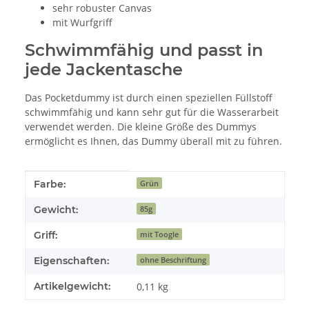
sehr robuster Canvas
mit Wurfgriff
Schwimmfähig und passt in
jede Jackentasche
Das Pocketdummy ist durch einen speziellen Füllstoff
schwimmfähig und kann sehr gut für die Wasserarbeit
verwendet werden. Die kleine Größe des Dummys
ermöglicht es Ihnen, das Dummy überall mit zu führen.
Produkteigenschaft
Wert
Farbe:
Grün
Gewicht:
85g
Griff:
mit Toogle
Eigenschaften:
ohne Beschriftung
Artikelgewicht:
0,11
kg