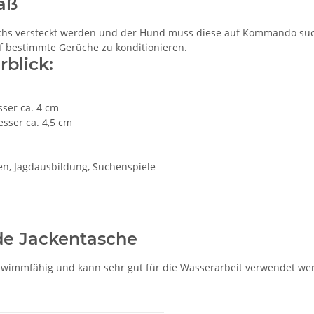
aß
 versteckt werden und der Hund muss diese auf Kommando suchen
f bestimmte Gerüche zu konditionieren.
blick:
ser ca. 4 cm
sser ca. 4,5 cm
ren, Jagdausbildung, Suchenspiele
de Jackentasche
chwimmfähig und kann sehr gut für die Wasserarbeit verwendet we