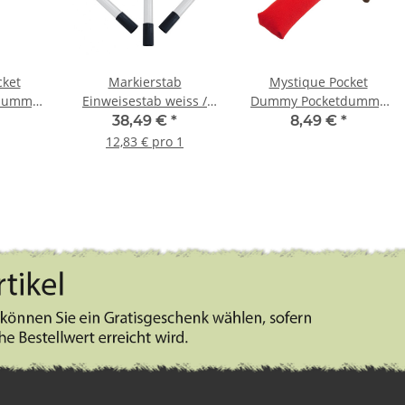
cket
Markierstab
Mystique Pocket
dummy
Einweisestab weiss /
Dummy Pocketdummy
g
schwarz im Set 3 Stück
rot 150g
38,49 €
*
8,49 €
*
12,83 € pro 1