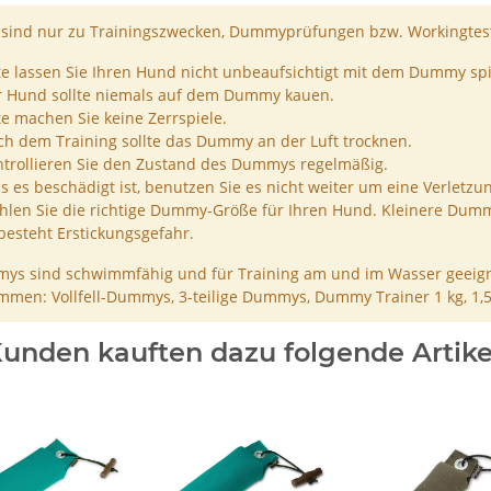
ind nur zu Trainingszwecken, Dummyprüfungen bzw. Workingtest
te lassen Sie Ihren Hund nicht unbeaufsichtigt mit dem Dummy spi
r Hund sollte niemals auf dem Dummy kauen.
te machen Sie keine Zerrspiele.
h dem Training sollte das Dummy an der Luft trocknen.
trollieren Sie den Zustand des Dummys regelmäßig.
ls es beschädigt ist, benutzen Sie es nicht weiter um eine Verletzu
len Sie die richtige Dummy-Größe für Ihren Hund. Kleinere Dumm
besteht Erstickungsgefahr.
ys sind schwimmfähig und für Training am und im Wasser geeign
men: Vollfell-Dummys, 3-teilige Dummys, Dummy Trainer 1 kg, 1,
unden kauften dazu folgende Artike