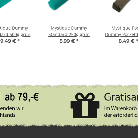
tique Dummy
Mystique Dummy
Mystique Po
dard 500g grün
Standard 250g grün
Dummy Pocket
khaki 150
9,49 €
*
8,99 €
*
8,49 €
*