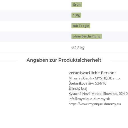
Grün
150g
mit Toogle
ohne Beschriftung
0,17
kg
Angaben zur Produktsicherheit
verantwortliche Person:
Miroslav Gacík - MYSTIQUE s.r.o.
Štefánikova štvr 534/16
Žilinský kraj
Kysucké Nové Mesto, Slowakei, 024 
info@mystique-dummy.sk
https://www.mystique-dummy.eu