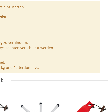
s einzusetzen.
elen.
ng zu verhindern.
ys könnten verschluckt werden,
et.
5 kg und Futterdummys.
l: