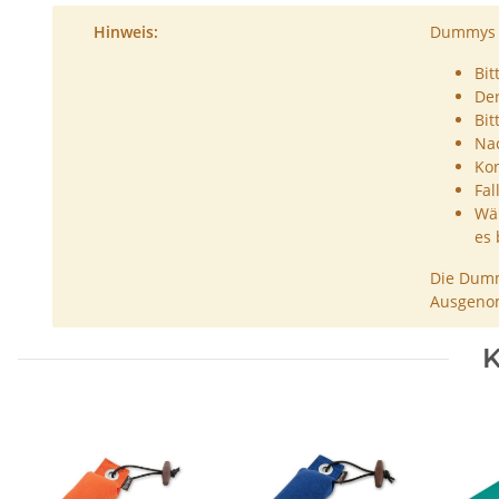
Hinweis:
Dummys s
Bit
De
Bit
Nac
Kon
Fal
Wäh
es 
Die Dumm
Ausgenom
K