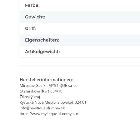
Produkteigenschaft
Wert
Farbe:
Gewicht:
Griff:
Eigenschaften:
Artikelgewicht:
Herstellerinformationen:
Miroslav Gacík - MYSTIQUE s.r.o.
Štefánikova štvrť 534/16
Žilinský kraj
Kysucké Nové Mesto, Slowakei, 024 01
info@mystique-dummy.sk
https://www.mystique-dummy.eu/