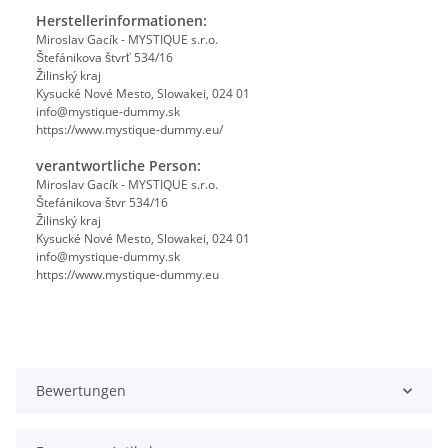
Herstellerinformationen:
Miroslav Gacík - MYSTIQUE s.r.o.
Štefánikova štvrť 534/16
Žilinský kraj
Kysucké Nové Mesto, Slowakei, 024 01
info@mystique-dummy.sk
https://www.mystique-dummy.eu/
verantwortliche Person:
Miroslav Gacík - MYSTIQUE s.r.o.
Štefánikova štvr 534/16
Žilinský kraj
Kysucké Nové Mesto, Slowakei, 024 01
info@mystique-dummy.sk
https://www.mystique-dummy.eu
Bewertungen