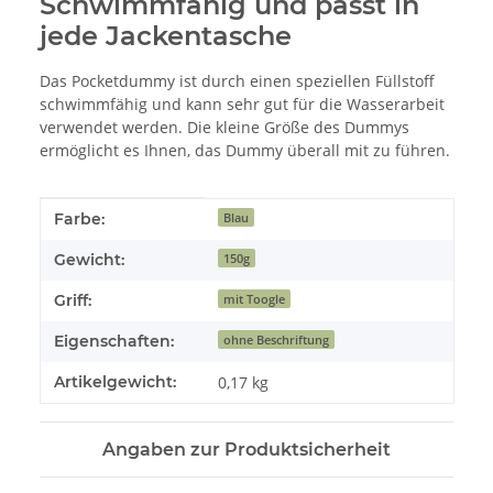
Schwimmfähig und passt in
jede Jackentasche
Das Pocketdummy ist durch einen speziellen Füllstoff
schwimmfähig und kann sehr gut für die Wasserarbeit
verwendet werden. Die kleine Größe des Dummys
ermöglicht es Ihnen, das Dummy überall mit zu führen.
Produkteigenschaft
Wert
Farbe:
Blau
Gewicht:
150g
Griff:
mit Toogle
Eigenschaften:
ohne Beschriftung
Artikelgewicht:
0,17
kg
Angaben zur Produktsicherheit