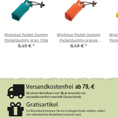
Mystique Pocket Dummy
Mystique Pocket Dummy
Myst
Pocketdummy grün 150g
Pocketdummy orange
Pock
150g
8,49 €
*
8,49 €
*